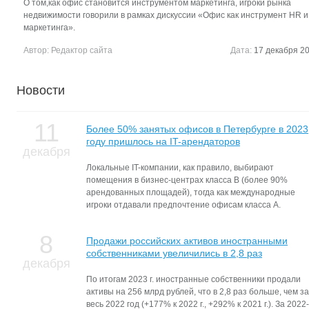
О том,как офис становится инструментом маркетинга, игроки рынка
недвижимости говорили в рамках дискуссии «Офис как инструмент HR и
маркетинга».
Автор:
Редактор сайта
Дата:
17 декабря 20
Новости
11
Более 50% занятых офисов в Петербурге в 2023
году пришлось на IT-арендаторов
декабря
Локальные IT-компании, как правило, выбирают
помещения в бизнес-центрах класса В (более 90%
арендованных площадей), тогда как международные
игроки отдавали предпочтение офисам класса А.
8
Продажи российских активов иностранными
собственниками увеличились в 2,8 раз
декабря
По итогам 2023 г. иностранные собственники продали
активы на 256 млрд рублей, что в 2,8 раз больше, чем за
весь 2022 год (+177% к 2022 г., +292% к 2021 г.). За 2022-