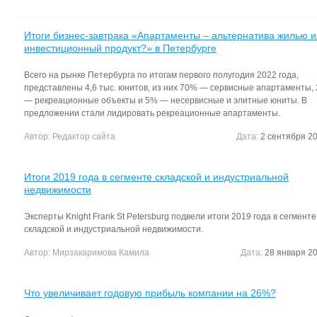
Итоги бизнес-завтрака «Апартаменты – альтернатива жилью 
инвестиционный продукт?» в Петербурге
Всего на рынке Петербурга по итогам первого полугодия 2022 года,
представлены 4,6 тыс. юнитов, из них 70% — сервисные апартаменты,
— рекреационные объекты и 5% — несервисные и элитные юниты. В
предложении стали лидировать рекреационные апартаменты.
Автор:
Редактор сайта
Дата:
2 сентября 20
Итоги 2019 года в сегменте складской и индустриальной
недвижимости
Эксперты Knight Frank St Petersburg подвели итоги 2019 года в сегменте
складской и индустриальной недвижимости.
Автор:
Мирзакаримова Камила
Дата:
28 января 20
Что увеличивает годовую прибыль компании на 26%?