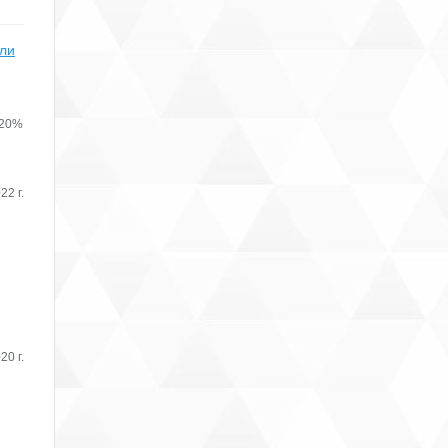
или
 20%
22 г.
20 г.