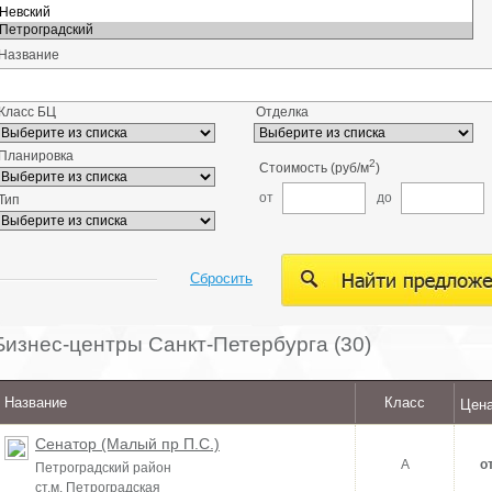
Название
Класс БЦ
Отделка
Планировка
2
Стоимость (руб/м
)
от
до
Тип
Сбросить
Бизнес-центры Санкт-Петербурга (30)
Название
Класс
Цена
Сенатор (Малый пр П.С.)
A
о
Петроградский район
ст.м. Петроградская