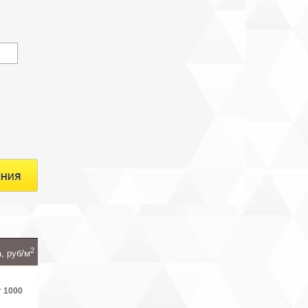
2
, руб/м
т 1000