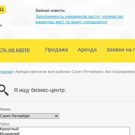
Заполняемость коворкингов растет, количество
вакантных мест по рынку сокращается
ть на карте
Продажа
Аренда
Заявки на 
Офисные помещения
Офисные помещения
лавная
/
Аренда офисов во всех районах Санкт-Петербурга. Без посредников
Склады и производство
Склады и производство
Я ищу бизнес-центр:
Магазины и сфера услуг
Магазины и сфера услуг
Здания и участки
Здания и участки
Регион
Другое
Другое
Район