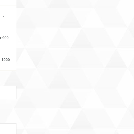
-
т 900
т 1000