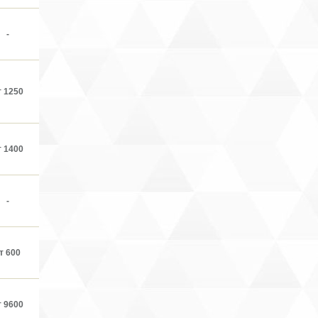
-
т 1250
т 1400
-
т 600
т 9600