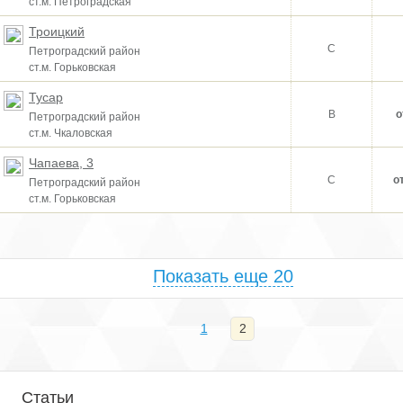
ст.м. Петроградская
Троицкий
C
Петроградский район
ст.м. Горьковская
Тусар
B
о
Петроградский район
ст.м. Чкаловская
Чапаева, 3
C
о
Петроградский район
ст.м. Горьковская
Показать еще 20
1
2
Статьи