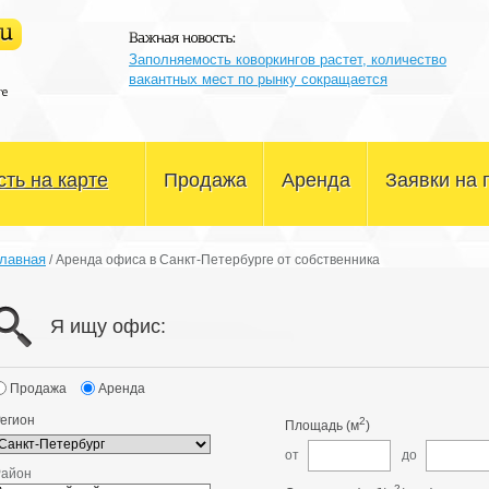
Заполняемость коворкингов растет, количество
вакантных мест по рынку сокращается
ть на карте
Продажа
Аренда
Заявки на 
Офисные помещения
Офисные помещения
лавная
/
Аренда офиса в Санкт-Петербурге от собственника
Склады и производство
Склады и производство
Я ищу офис:
Магазины и сфера услуг
Магазины и сфера услуг
Здания и участки
Здания и участки
Продажа
Аренда
егион
2
Площадь (м
)
Другое
Другое
от
до
Район
2