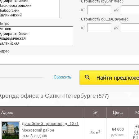
Стоимость (руб/м
/мес.)
от
до
Стоимость общая, руб/мес.
Метро
от
до
Адрес
Сбросить
Аренда офиса в Санкт-Петербурге
(577)
Адрес
S
Цена
К
2
Дунайский проспект, д. 13к1
+7
64 600
Московский район
2
81
34 м
руб/мес.
ст.м. Звездная
БЦ