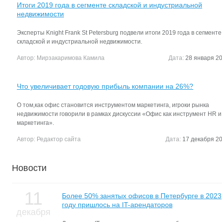
Итоги 2019 года в сегменте складской и индустриальной
недвижимости
Эксперты Knight Frank St Petersburg подвели итоги 2019 года в сегменте
складской и индустриальной недвижимости.
Автор:
Мирзакаримова Камила
Дата:
28 января 20
Что увеличивает годовую прибыль компании на 26%?
О том,как офис становится инструментом маркетинга, игроки рынка
недвижимости говорили в рамках дискуссии «Офис как инструмент HR и
маркетинга».
Автор:
Редактор сайта
Дата:
17 декабря 20
Новости
11
Более 50% занятых офисов в Петербурге в 2023
году пришлось на IT-арендаторов
декабря