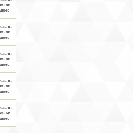
вонок
двекс
казать
вонок
двекс
казать
вонок
двекс
казать
вонок
двекс
казать
вонок
двекс