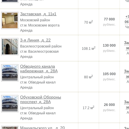
Ч
Аренда
Заставская, д. 11к1
+7
77 000
Московский район
2
06
70 м
руб/мес.
ст.м. Московские ворота
Ч
Аренда
3-я Линия, д. 22
За
130 000
Василеостровский район
2
з
108.1 м
руб/мес.
ст.м. Василеостровская
А
Аренда
Обводного канала
набережная, д. 28А
За
105 000
2
з
Центральный район
80 м
руб/мес.
А
ст.м. Обводный канал
Аренда
Обуховской Обороны
проспект, д. 28А
За
26 000
2
з
Центральный район
17.2 м
руб/мес.
А
ст.м. Обводный канал
Аренда
Мануильского ул., д. 20
За