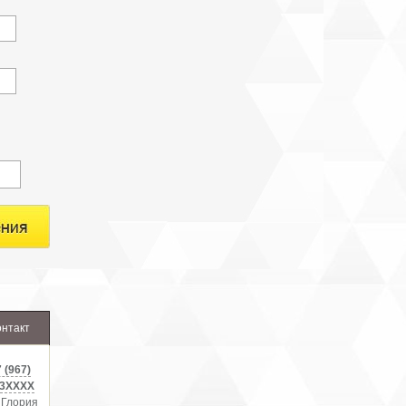
онтакт
 (967)
3XXXX
 Глория