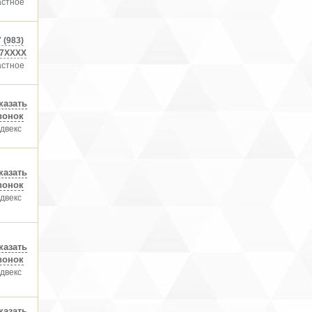
астное
 (983)
7XXXX
астное
казать
вонок
двекс
казать
вонок
двекс
казать
вонок
двекс
казать