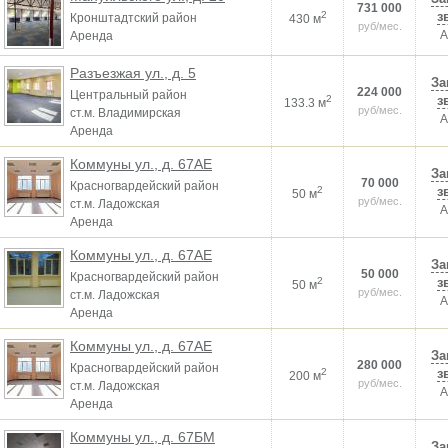
731 000
2
з
Кронштадтский район
430 м
руб/мес.
А
Аренда
Разъезжая ул., д. 5
За
224 000
Центральный район
2
з
133.3 м
руб/мес.
ст.м. Владимирская
А
Аренда
Коммуны ул., д. 67АЕ
За
70 000
Красногвардейский район
2
з
50 м
руб/мес.
ст.м. Ладожская
А
Аренда
Коммуны ул., д. 67АЕ
За
50 000
Красногвардейский район
2
з
50 м
руб/мес.
ст.м. Ладожская
А
Аренда
Коммуны ул., д. 67АЕ
За
280 000
Красногвардейский район
2
з
200 м
руб/мес.
ст.м. Ладожская
А
Аренда
Коммуны ул., д. 67БМ
За