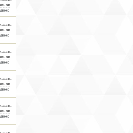
вонок
двекс
казать
вонок
двекс
казать
вонок
двекс
казать
вонок
двекс
казать
вонок
двекс
казать