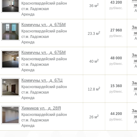
43 200
Красногвардейский район
2
з
36 м
руб/мес.
ст.м. Ладожская
А
Аренда
Коммуны ул., д. 67БМ
За
27 960
Красногвардейский район
2
з
23.3 м
руб/мес.
ст.м. Ладожская
А
Аренда
Коммуны ул., д. 67БМ
За
48 000
Красногвардейский район
2
з
40 м
руб/мес.
ст.м. Ладожская
А
Аренда
Коммуны ул., д. 67Ц
За
15 360
Красногвардейский район
2
з
12.8 м
руб/мес.
ст.м. Ладожская
А
Аренда
Химиков ул., д. 28Я
За
44 200
Красногвардейский район
2
з
26 м
руб/мес.
ст.м. Ладожская
А
Аренда