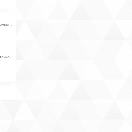
имость:
точно-