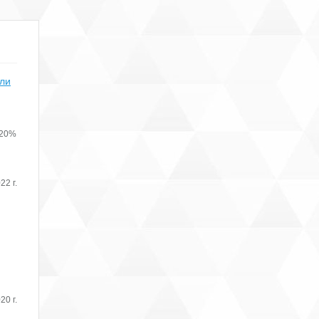
или
 20%
22 г.
20 г.