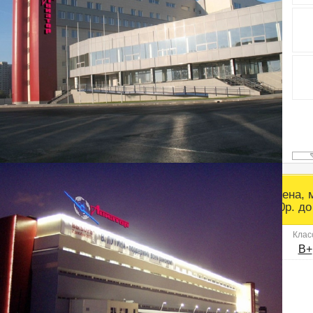
Общая площадь:
Приморский район
Цена, 
2
40000 м
ст.м. Старая Деревня
700р. до
Телефон
Клас
+7 (812) 3633555
B+
Веб-сайт:
http://aviator-mk.ru/
E-mail отдела аренды: