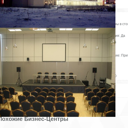
tsd_aviator@mail.ru
НДС включен в стоимость: Да
Расстояние до метро, км: 1
Коммунальные платежи включены в сто
Да
Как доехать до метро: Пешком
Наличие системы пожаротушения: Да
Время до метро, в минутах: 15
Отделка: Помещение с отделкой
Статус постройки: Построен
Парковка: Открытая
Кол-во этажей: 7
Вентиляция и кондиционирование: При
Планировка: Комбинированная
вытяжная
Форма сделки: Аренда
2
Офисные помещения от, м
: 30
Кол-во лифтов: 2
2
Офисные помещения до, м
: 560
Телекоммуникации:
телефон, выделенная линия Интернет
Снять квартиру рядом с офисом
Похожие Бизнес-Центры