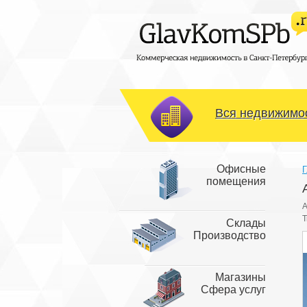
Вся недвижимос
Офисные
Г
помещения
А
Т
Склады
Производство
Магазины
Сфера услуг