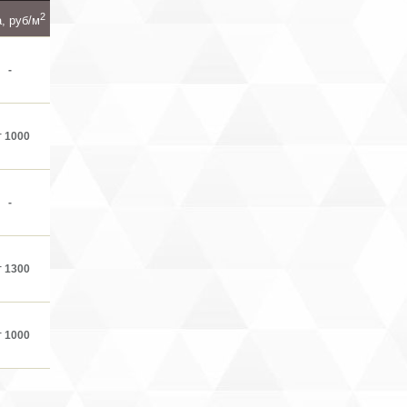
2
, руб/м
-
т 1000
-
т 1300
т 1000