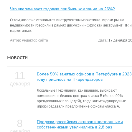
Что увеличивает годовую прибыль компании на 26%?
О том,как офис становится инструментом маркетинга, игроки рынка
недвижимости говорили в рамках дискуссии «Офис как инструмент HR и
маркетинга».
Автор:
Редактор сайта
Дата:
17 декабря 20
Новости
11
Более 50% занятых офисов в Петербурге в 2023
году пришлось на IT-арендаторов
декабря
Локальные IT-компании, как правило, выбирают
помещения в бизнес-центрах класса В (более 90%
арендованных площадей), тогда как международные
игроки отдавали предпочтение офисам класса А.
8
Продажи российских активов иностранными
собственниками увеличились в 2,8 раз
декабря