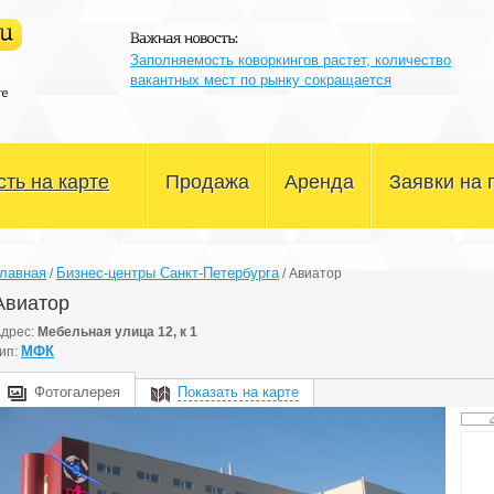
Заполняемость коворкингов растет, количество
вакантных мест по рынку сокращается
ть на карте
Продажа
Аренда
Заявки на 
Офисные помещения
Офисные помещения
лавная
Бизнес-центры Санкт-Петербурга
/
/
Авиатор
Склады и производство
Склады и производство
Авиатор
дрес:
Мебельная улица 12, к 1
Магазины и сфера услуг
Магазины и сфера услуг
МФК
ип:
Здания и участки
Здания и участки
Фотогалерея
Показать на карте
Другое
Другое