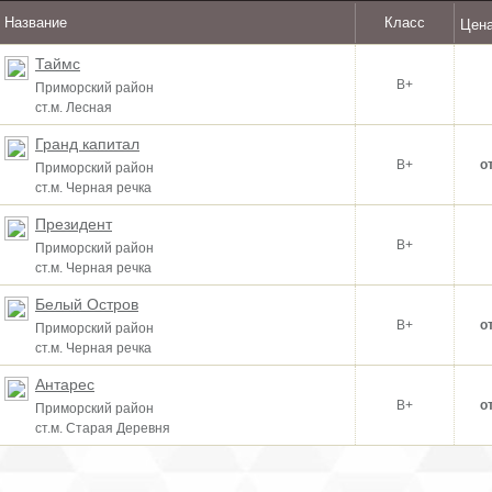
Название
Класс
Цена
Таймс
B+
Приморский район
ст.м. Лесная
Гранд капитал
B+
о
Приморский район
ст.м. Черная речка
Президент
B+
Приморский район
ст.м. Черная речка
Белый Остров
B+
о
Приморский район
ст.м. Черная речка
Антарес
B+
о
Приморский район
ст.м. Старая Деревня