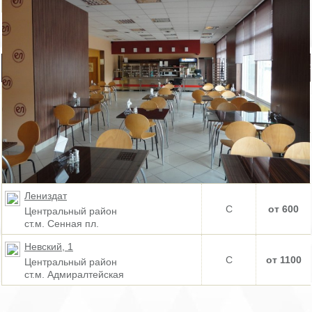
Похожие Бизнес-Центры
2
Название
Класс
Цена, руб/м
Мустанг
C
от 800
Центральный район
ст.м. пл. Восстания
Караванная, 1
C
от 700
Центральный район
ст.м. Гостиный Двор
Лениздат
C
от 600
Центральный район
ст.м. Сенная пл.
Невский, 1
C
от 1100
Центральный район
ст.м. Адмиралтейская