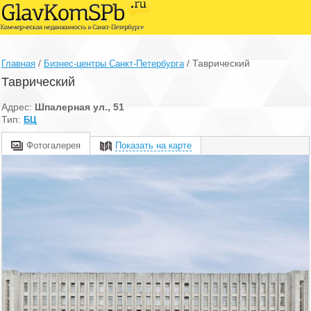
/
/
Таврический
Главная
Бизнес-центры Санкт-Петербурга
Таврический
Адрес:
Шпалерная ул., 51
Тип:
БЦ
Фотогалерея
Показать на карте