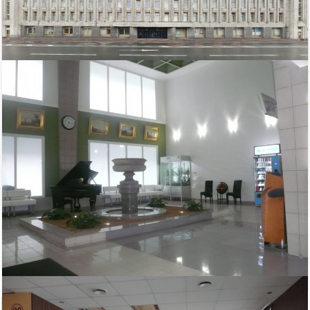
2
Центральный район
Цена, м
от
ст.м. Чернышевская
200р.
Телефон
Класс:
+7 (812) 2711092
C
E-mail отдела аренды:
gm@cun-estate.ru
Коммунальные платежи
Как доехать до метро: Пешком
включены в стоимость: Да
Время до метро, в минутах: 20
Наличие системы
пожаротушения: Да
Статус постройки: Построен
Наличие видеонаблюдения: Да
Кол-во этажей: 5
Наличие системы контроля
НДС включен в стоимость: Да
(пропускной системы): Да
Снять квартиру рядом с офисом