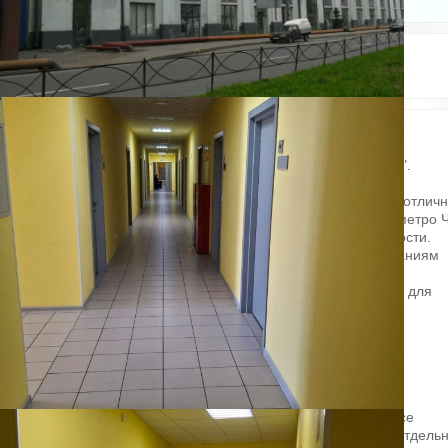
Электричество: есть
Этаж: 5
Отопление: есть
Этажей всего: 5
Канализация: есть
Снять, арендовать офисное помещение:
ID: 831938
Предлагается в аренду офис в бизнес-центре "Черная речка".
ул. Белоостровская, 22
Бизнес-центр «Чёрная речка» предлагает в аренду офисы в отлич
состоянии. Удобное расположение в 12 минутах пешком от метро 
речка, в динамично развивающимся районе деловой активности.
Интерьер бизнес-центр отвечает всем современным требованиям
комфортного рабочего пространства.
В БЦ имеются все инженерные коммуникации, необходимые для
бесперебойного функционирования
выделенная электрическая мощность, ХВС, водоотведение.
Все офисы имеют системы кондиционирования.
Ремонт произведен в 2021 - 2022 годах.
Офис на 5-ом этаже.
Площадь -38 кв. м.
Стоимость 1500 руб. /кв. м в месяц. В стоимость включены все
коммунальные платежи за исключением уборки кабинетов (отдель