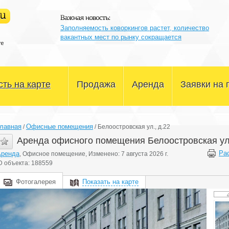
Заполняемость коворкингов растет, количество
вакантных мест по рынку сокращается
ть на карте
Продажа
Аренда
Заявки на 
Офисные помещения
Офисные помещения
лавная
Офисные помещения
/
/
Белоостровская ул., д.22
Склады и производство
Склады и производство
Аренда офисного помещения Белоостровская ул.
Ра
Аренда
, Офисное помещение, Изменено: 7 августа 2026 г.
Магазины и сфера услуг
Магазины и сфера услуг
D объекта: 188559
Здания и участки
Здания и участки
Фотогалерея
Показать на карте
Другое
Другое