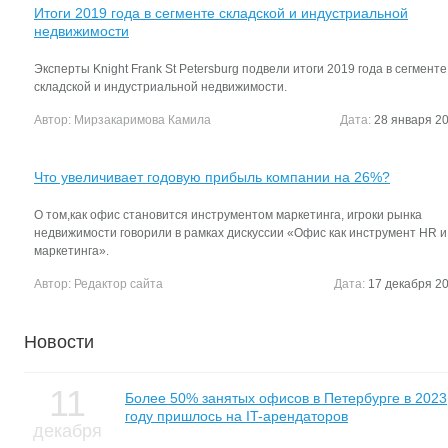
Итоги 2019 года в сегменте складской и индустриальной
недвижимости
Эксперты Knight Frank St Petersburg подвели итоги 2019 года в сегменте
складской и индустриальной недвижимости.
Автор:
Мирзакаримова Камила
Дата:
28 января 20
Что увеличивает годовую прибыль компании на 26%?
О том,как офис становится инструментом маркетинга, игроки рынка
недвижимости говорили в рамках дискуссии «Офис как инструмент HR и
маркетинга».
Автор:
Редактор сайта
Дата:
17 декабря 20
Новости
11
Более 50% занятых офисов в Петербурге в 2023
году пришлось на IT-арендаторов
декабря