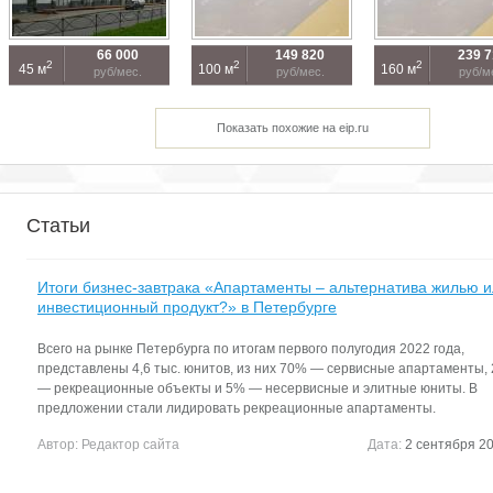
66 000
149 820
239 
2
2
2
45 м
100 м
160 м
руб/мес.
руб/мес.
руб/м
Показать похожие на eip.ru
Статьи
Итоги бизнес-завтрака «Апартаменты – альтернатива жилью 
инвестиционный продукт?» в Петербурге
Всего на рынке Петербурга по итогам первого полугодия 2022 года,
представлены 4,6 тыс. юнитов, из них 70% — сервисные апартаменты,
— рекреационные объекты и 5% — несервисные и элитные юниты. В
предложении стали лидировать рекреационные апартаменты.
Автор:
Редактор сайта
Дата:
2 сентября 20