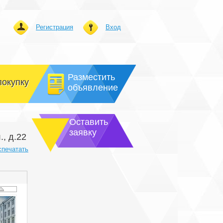
Регистрация
Вход
Разместить
покупку
объявление
Оставить
заявку
, д.22
спечатать