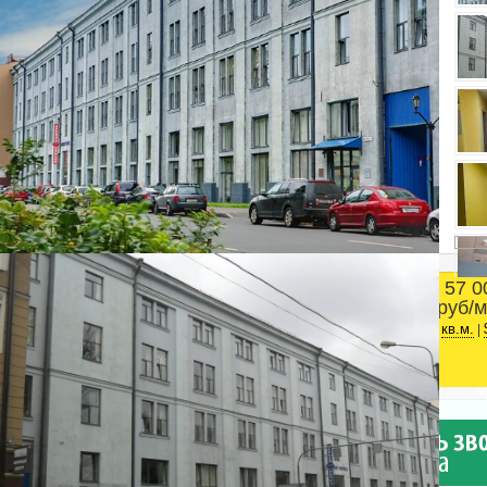
57 0
Площадь
руб/м
Приморский район
2
38 м
ст.м. Черная речка
кв.м.
|
БЦ Черная Речка
Адвекс