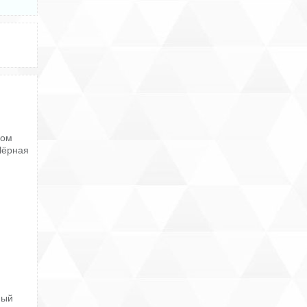
ном
Чёрная
ный