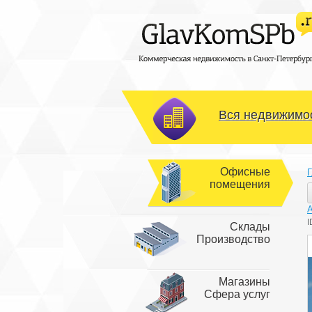
Вся недвижимос
Офисные
Г
помещения
I
Склады
Производство
Магазины
Сфера услуг