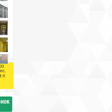
00
ес.
$
€
|