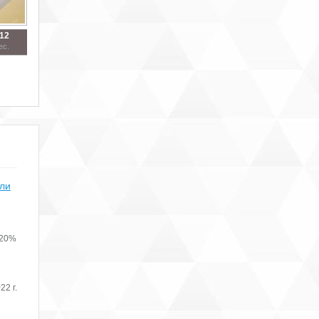
712
ес.
или
 20%
22 г.