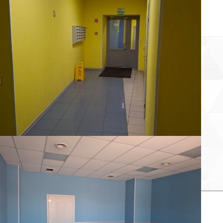
договор с клининговой компанией).
Телекоммуникации - МегаФон (прямой договор).
Цена 57 000 рублей + 5% НДС. КУ включены
Без комиссии, от собственника.
Пожаловаться на объявление
Продано
Несуществующий объект
Неверная цена
Неверный адрес
Не дозвониться
Другая причина
Связаться с продавцом
Следить за объектом
×
Связаться с продавцом
елефон: *
аш комментарий: