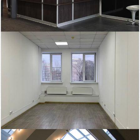
192 625
Площадь
руб/мес.
Адмиралтейский
2
154.1 м
район
кв.м.
$
€
|
|
ст.м. Нарвская
Телефон
Показать телефон
Биз-Цен
Электричество: есть
Интернет: есть
Водоснабжение: есть
Этаж: 2
Охрана: есть
Этажей всего: 6
Снять, арендовать офисное помещение: