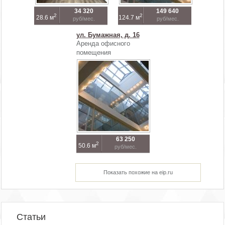
34 320
149 640
2
2
28.6 м
124.7 м
руб/мес.
руб/мес.
ул. Бумажная, д. 16
Аренда офисного
помещения
63 250
2
50.6 м
руб/мес.
Показать похожие на eip.ru
Статьи