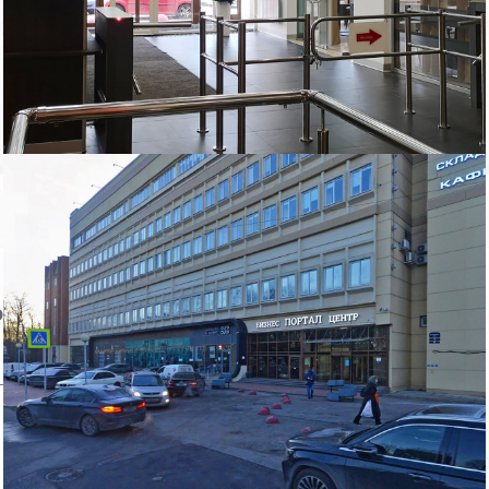
отделки офиса.
Пожаловаться на объявление
Продано
Несуществующий объект
Неверная цена
Неверный адрес
Не дозвониться
Другая причина
Связаться с продавцом
Следить за объектом
ом