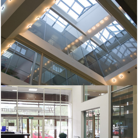
Описание бизнес-центра:
Помимо этого, рядом располагается памятник ландшафтной
архитектуры — уютный парк «Екатерингоф». Также для
арендаторов имеется просторная платная охраняемая парковка
на территории самого комплекса.
Характеристики:
БЦ работает: 8. 22
Срок договора: 11 месяцев, предоплата первого и последнего
месяца
Парковка: На территории БЦ
Расположение: 2-к. А
Провайдеры: стартелеком
смарттелеком
билайн
порттелеком
Оплата: Работаем с НДС
Вход: Для арендаторов по документу, для клиентов по документу
Входит в ставку: коммунальные услуги, включая электроэнергию;
Помещение: с окном, без мебели
Для организации просмотра помещений, а также для получения
консультации по условиям аренды, позвоните нам. Для вас наши
услуги абсолютно БЕСПЛАТНЫ, их оплачивают бизнес-центры.
Договор аренды вы заключаете напрямую с собственником. Без
скрытых комиссий и платежей.
Обратите внимание, на фото показан пример возможной