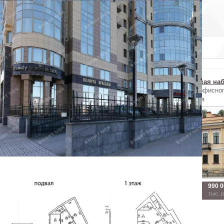
Отменить
Похожие объекты в Центральном районе
г. Воскресенская...
г. Боровая ул., ...
г. Синопская наб
Продажа офисного
Продажа офисного
Продажа офисно
помещения
помещения
помещения
68 000
400 000
990 
2
2
2
262.7 м
1568 м
4078 м
тыс. руб
тыс. руб
тыс. 
Показать похожие на eip.ru