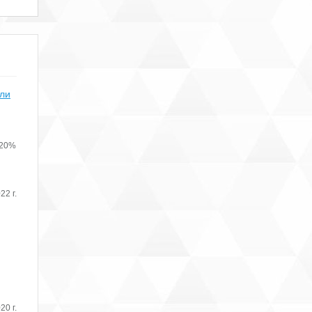
или
 20%
22 г.
20 г.