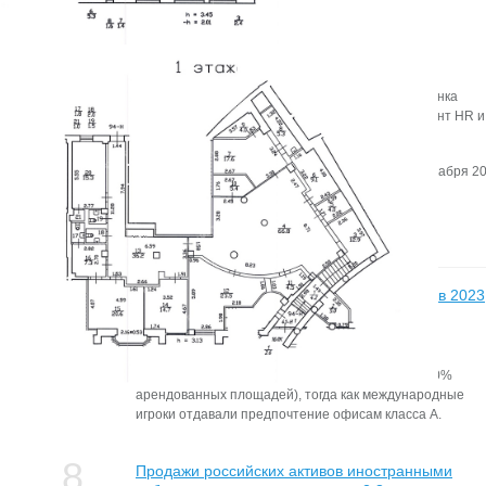
Что увеличивает годовую прибыль компании на 26%?
О том,как офис становится инструментом маркетинга, игроки рынка
недвижимости говорили в рамках дискуссии «Офис как инструмент HR и
маркетинга».
Автор:
Редактор сайта
Дата:
17 декабря 20
Новости
11
Более 50% занятых офисов в Петербурге в 2023
году пришлось на IT-арендаторов
декабря
Локальные IT-компании, как правило, выбирают
помещения в бизнес-центрах класса В (более 90%
арендованных площадей), тогда как международные
игроки отдавали предпочтение офисам класса А.
8
Продажи российских активов иностранными