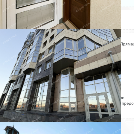
Электричество: есть
Состояние ремонта: Отличное
Отопление: есть
Этажей всего: 14
Охрана: есть
Купить офисное помещение:
Офисное помещение 255.7 кв. м в ЖК «Воскресенская 4А». Пряма
продажа, без комиссии.
Район: Центральный.
Характеристики:
- Класс: B;
- Арендопригодная площадь: 250;
- Код налоговой: 42;
- Кол-во мест подземного паркинга: 250;
- Охрана: Да.
Стоимость: 66 188 047 руб.
Оформление сделки напрямую от собственника, без комиссии.
Готовы оперативно организовать просмотр в удобное время, предо
PDF-презентацию и план.
ID = c_1783598.
Пожаловаться на объявление