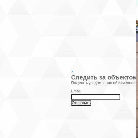
В
К
×
Следить за объектом
Фамилия:
Получать уведомления об изменении
Email:
В