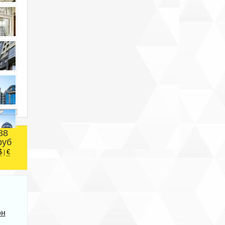
88
руб
$
€
|
он