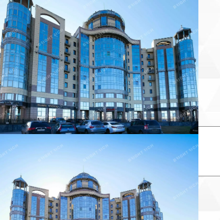
Продано
Несуществующий объект
Неверная цена
Неверный адрес
Не дозвониться
Другая причина
Связаться с продавцом
Следить за объектом
×
Связаться с продавцом
елефон: *
аш комментарий: