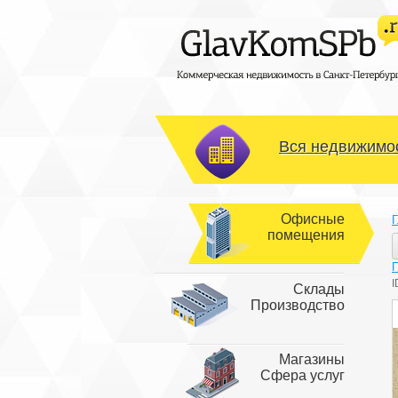
Вся недвижимос
Офисные
Г
помещения
I
Склады
Производство
Магазины
Сфера услуг