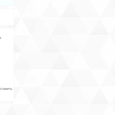
я
ставить