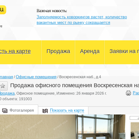
Заполняемость коворкингов растет, количество
вакантных мест по рынку сокращается
ть на карте
Продажа
Аренда
Заявки на 
Офисные помещения
Офисные помещения
лавная
Офисные помещения
/
/
Воскресенская наб., д.4
Склады и производство
Склады и производство
Продажа офисного помещения Воскресенская наб
Ра
Продажа
, Офисное помещение, Изменено: 26 января 2026 г.
Магазины и сфера услуг
Магазины и сфера услуг
D объекта: 191003
Здания и участки
Здания и участки
Фотогалерея
Показать на карте
Другое
Другое