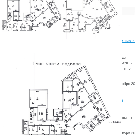
Статьи
Итоги бизнес-завтрака «Апартаменты – альтернатива жилью 
инвестиционный продукт?» в Петербурге
Всего на рынке Петербурга по итогам первого полугодия 2022 года,
представлены 4,6 тыс. юнитов, из них 70% — сервисные апартаменты,
— рекреационные объекты и 5% — несервисные и элитные юниты. В
предложении стали лидировать рекреационные апартаменты.
Автор:
Редактор сайта
Дата:
2 сентября 20
Итоги 2019 года в сегменте складской и индустриальной
недвижимости
Эксперты Knight Frank St Petersburg подвели итоги 2019 года в сегменте
складской и индустриальной недвижимости.
Автор:
Мирзакаримова Камила
Дата:
28 января 20