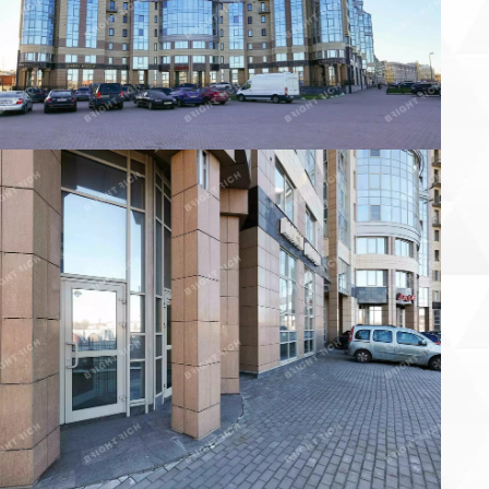
×
Заказать звонок продавца
аше имя:
онтактный телефон:
 объекта
×
Пожаловаться на объявление
ы уверены, что хотите пожаловаться на объявление?