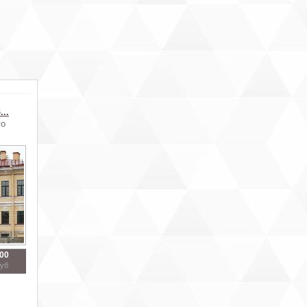
...
го
000
руб