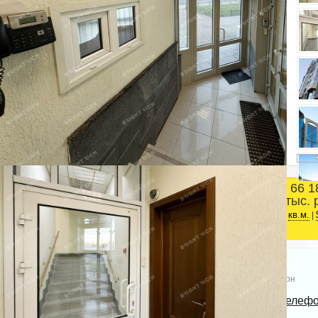
66 1
Площадь
тыс. 
Центральный район
2
255.7 м
ст.м. Чернышевская
кв.м.
|
Телефон
Bright Rich | CORFAC
Показать телеф
International