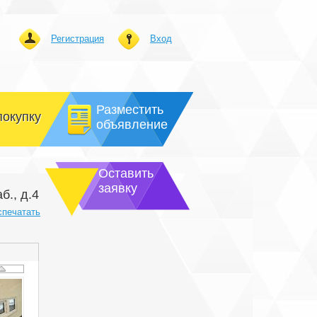
Регистрация
Вход
Разместить
покупку
объявление
Оставить
заявку
., д.4
спечатать