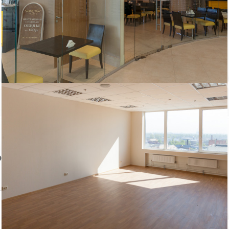
скрытых комиссий и платежей.
Обратите внимание, на фото показан пример возможной
отделки офиса.
Пожаловаться на объявление
Продано
Несуществующий объект
Неверная цена
Неверный адрес
Не дозвониться
Другая причина
Связаться с продавцом
Следить за объектом
ом