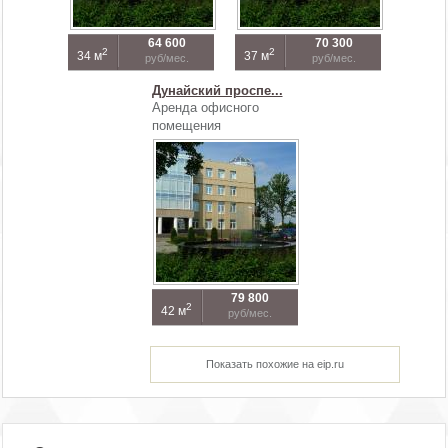
64 600
70 300
2
2
34 м
37 м
руб/мес.
руб/мес.
Дунайский проспе...
Аренда офисного
помещения
79 800
2
42 м
руб/мес.
Показать похожие на eip.ru