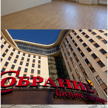
72 720
Площадь
руб/мес.
Московский район
2
40.4 м
ст.м. Электросила
кв.м.
$
€
|
|
БЦ Собрание
Телефон
Показать телефон
Биз-Цен
Электричество: есть
Интернет: есть
Водоснабжение: есть
Этаж: 9
Охрана: есть
Этажей всего: 13