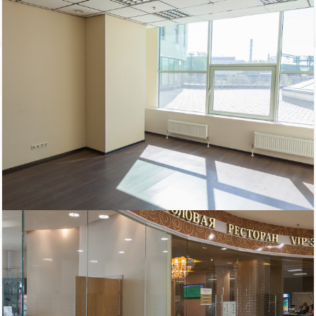
Снять, арендовать офисное помещение:
Описание бизнес-центра:
Объект находится в, практически, равном удалении от двух
станций метро — «Московских ворот» и «Электросилы». На
объекте поддерживается высокий уровень безопасности,
осуществляется круглосуточная охрана, установлена система
видеонаблюдения и система контроля доступа в здание. При
аренде офиса в «Собрание» допускается проведение
перепланировки офисов или устройство пространства по
принципу open-space.
Характеристики:
Время работы: круглосуточно
Договор: 11 месяцев, предоплата первого и последнего месяца
Стоянка: На прилегающих улицах
Этаж: 9
Интернет предоставляет: Обит, МТС
Оплата: Работаем с НДС
Вход: Для арендаторов по документу, для клиентов по документу
Включено в ставку: коммунальные услуги
Помещение: с окном, без мебели
Для организации просмотра помещений, а также для получения
консультации по условиям аренды, позвоните нам. Для вас наши
услуги абсолютно БЕСПЛАТНЫ, их оплачивают бизнес-центры.
Договор аренды вы заключаете напрямую с собственником. Без