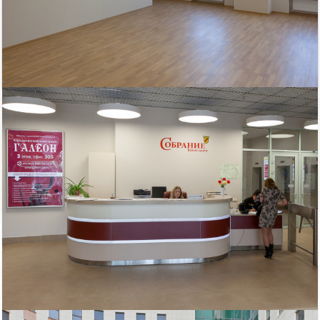
105 300
Площадь
руб/мес.
Московский район
2
58.5 м
ст.м. Электросила
кв.м.
$
€
|
|
Телефон
Показать телефон
Биз-Цен
Электричество: есть
Интернет: есть
Водоснабжение: есть
Этаж: 13
Охрана: есть
Этажей всего: 13
Снять, арендовать офисное помещение: