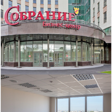
Описание бизнес-центра:
, дом 4. Здание бизнес-центра «Собрание» построено в 2012.
Деловой центр «Собрание» создаёт для своих арендаторов
удобные и комфортные условия работы — в здании устроены
кафе и ресторан, где можно вкусно и недорого перекусить или
провести деловой обед с партнерами по бизнесу, также
оказывают услуги ресепшен, установлены банкоматы и есть
фитнес-центр.
Характеристики:
Режим работы: круглосуточно
Срок договора: 11 месяцев, предоплата первого и последнего
месяца
Парковка: На прилегающих улицах
Расположение: 13 этаж
Провайдеры: Обит, МТС
Налогообложение: Работаем с НДС
Вход: Для арендаторов по документу, для клиентов по документу
Включено в стоимость: коммунальные услуги
Помещение: светлое с окном, прямоугольная планировка
Для организации просмотра помещений, а также для получения
консультации по условиям аренды, позвоните нам. Для вас наши
услуги абсолютно БЕСПЛАТНЫ, их оплачивают бизнес-центры.
Договор аренды вы заключаете напрямую с собственником. Без
скрытых комиссий и платежей.