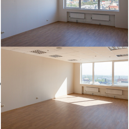
Обратите внимание, на фото показан пример возможной
отделки офиса.
Пожаловаться на объявление
Продано
Несуществующий объект
Неверная цена
Неверный адрес
Не дозвониться
Другая причина
Связаться с продавцом
Следить за объектом
ом