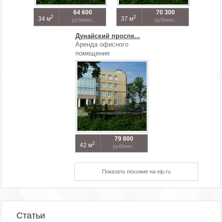
64 600
70 300
2
2
34 м
37 м
руб/мес.
руб/мес.
Дунайский проспе...
Аренда офисного
помещения
79 800
2
42 м
руб/мес.
Показать похожие на eip.ru
Статьи