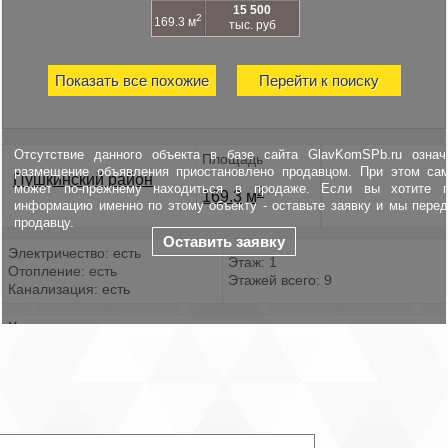
15 500
2
169.3 м
тыс. руб
Показать все похожие
Перейти к поиску
Отсутствие данного объекта в базе сайта GlavKomSPb.ru означ
Площадь
размещение объявления приостановлено продавцом. При этом са
Пушкинский район
может по-прежнему находиться в продаже. Если вы хотите п
2
169.3 м
информацию именно по этому объекту - оставьте заявку и мы пере
продавцу.
Оставить заявку
Электричество: есть
Этаж: 1
Отопление: есть
Этажей всего: 9
Канализация: есть
Купить магазин:
ID: 831243
Предлагаем вашему вниманию в продажу помещение,
расположенное по адресу:
Санкт-Петербург, г. Пушкин Архитектора Данини д. 5
- S общ. – 169.3 кв. м.
- цокольный этаж