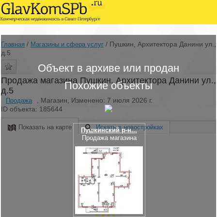
/
/
Пушкин, Архитектора Данини ул.,
Главная
Магазины и сфера услуг
д.5
Объект в архиве или продан
Продажа магазина Пушкин, Архитектора Данини ул.,
Похожие объекты
д.5
, Магазин, Изменено: 7 июля 2026 г.
Продажа
ID объекта: 185644
Показать на карте
Искать в новостройках
Пушкинский р-н...
Продажа магазина