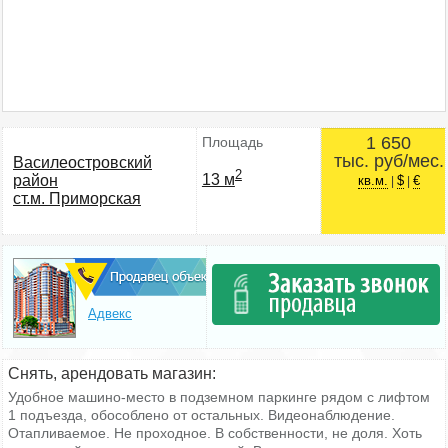
1 650
Площадь
тыс. руб/мес.
Василеостровский
2
13 м
район
кв.м.
$
€
|
|
ст.м. Приморская
Адвекс
Снять, арендовать магазин:
Удобное машино-место в подземном паркинге рядом с лифтом
1 подъезда, обособлено от остальных. Видеонаблюдение.
Отапливаемое. Не проходное. В собственности, не доля. Хоть