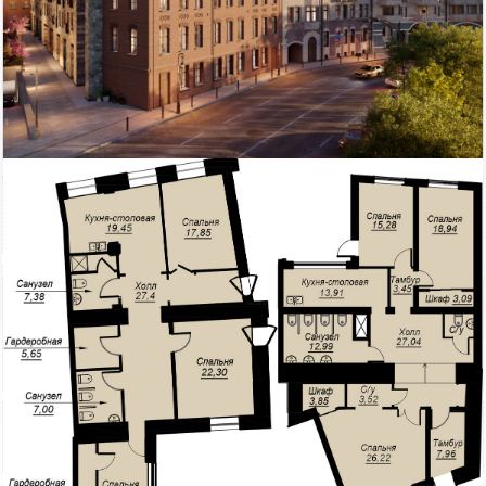
129 710
Площадь
тыс. руб
Петроградский район
2
259.4 м
кв.м.
$
€
|
|
Alfa Faberge
Состояние ремонта: Черн.
отделка
Этажей всего: 8
Этаж: 1