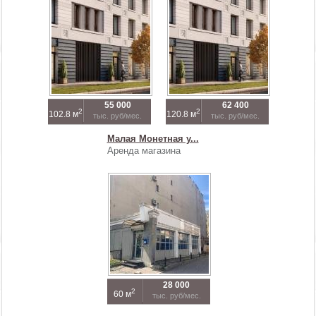
55 000
62 400
2
2
102.8 м
120.8 м
тыс. руб/мес.
тыс. руб/мес.
Малая Монетная у...
Аренда магазина
28 000
2
60 м
тыс. руб/мес.