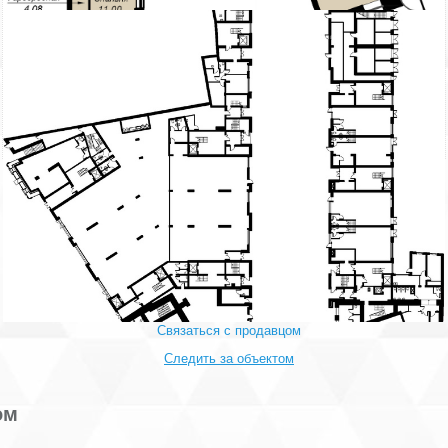
Купить помещение для сферы услуг:
Долгосрочная аренда помещения в элитном ЖК Meltzer Hall под
садик (детское дошкольное учреждение) Петроградский район, в
шаговой доступности м. Петроградская (5 мин.) Первый этаж.
Состоит из двух помещений 123.21 кв. м и 136.21 кв. м.
Инженерное обеспечение: выделенная электроэнергия, система
пожаротушения, освещение, отопление, ХВС, водоотведение.
Арендные каникулы.
Пожаловаться на объявление
Продано
Несуществующий объект
Неверная цена
Неверный адрес
Не дозвониться
Другая причина
Связаться с продавцом
Следить за объектом
ом