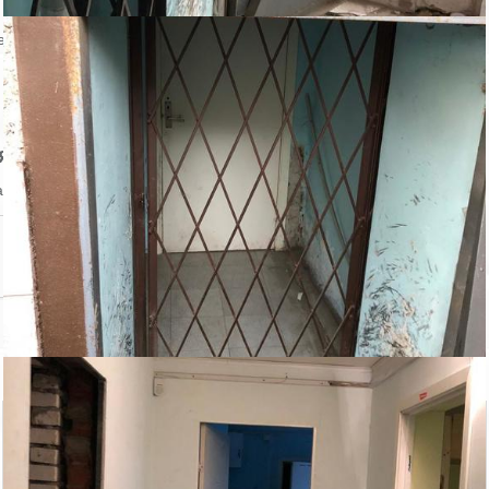
ении объекта
явление
аться на объявление?
Похожие объекты в Василеостровском районе
Нахимова ул., д....
Кораблестроителе...
Аренда магазина
Аренда магазина