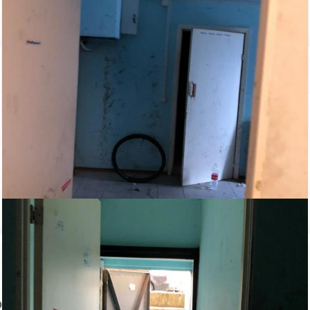
Нахимова д. 11
Цокольный этаж.
64 кв. м
Все коммуникации
5 кВт.
Высота потолков-2.62 м.
Есть лицензированная оружейная комната.
Ранее там располагалась охранная фирма.
Парковка.
Аренда 45 000 рублей.
Пожаловаться на объявление
Продано
Несуществующий объект
Неверная цена
Неверный адрес
Не дозвониться
Другая причина
Связаться с продавцом
Следить за объектом
ом