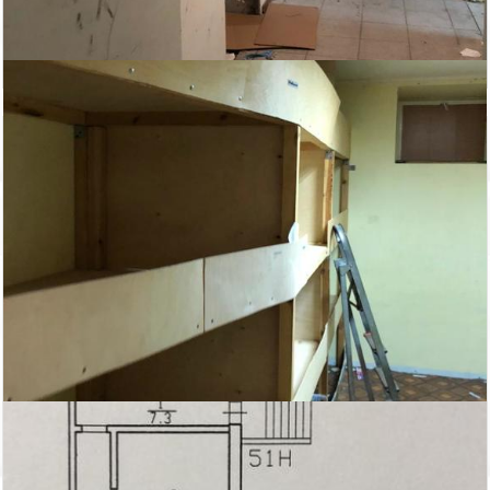
Показать похожие на eip.ru
Статьи
Итоги бизнес-завтрака «Апартаменты – альтернатива
жилью или инвестиционный продукт?» в Петербурге
Всего на рынке Петербурга по итогам первого
полугодия 2022 года, представлены 4,6 тыс. юнитов,
из них 70% — сервисные апартаменты, 20% —
рекреационные объекты и 5% — несервисные и
элитные юниты. В предложении стали лидировать
рекреационные апартаменты.
Автор:
Редактор сайта
Дата:
2 сентября 2022 г.
Итоги 2019 года в сегменте складской и
индустриальной недвижимости