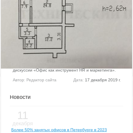
Эксперты Knight Frank St Petersburg подвели итоги
2019 года в сегменте складской и индустриальной
недвижимости.
Автор:
Мирзакаримова Камила
Дата:
28 января 2020 г.
Что увеличивает годовую прибыль компании на 26%?
О том,как офис становится инструментом маркетинга,
игроки рынка недвижимости говорили в рамках
дискуссии «Офис как инструмент HR и маркетинга».
Автор:
Редактор сайта
Дата:
17 декабря 2019 г.
Новости
11
декабря
Более 50% занятых офисов в Петербурге в 2023