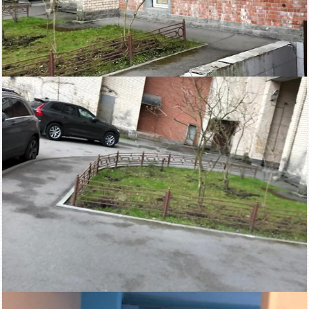
45 000
Площадь
руб/мес.
Василеостровский
2
64 м
район
кв.м.
$
€
|
|
ст.м. Приморская
Адвекс
Электричество: есть
Этажей всего: 14
Состояние ремонта: Хорошее
Снять, арендовать магазин: