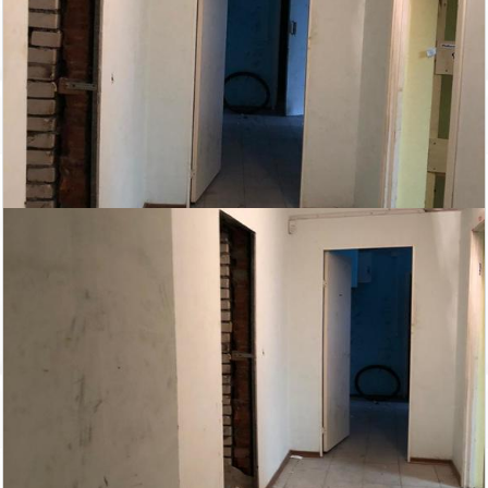
70 000
66 000
2
2
98.1 м
89 м
руб/мес.
руб/мес.
26-я Линия, 7
Аренда магазина
10 000
2
14 м
руб/мес.