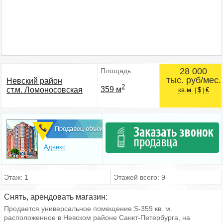
28 000
Площадь
тыс. руб/мес.
Невский район
2
359 м
ст.м. Ломоносовская
кв.м.
$
€
|
|
Адвекс
Этаж: 1
Этажей всего: 9
Снять, арендовать магазин:
Продается универсальное помещение S-359 кв. м.
расположенное в Невском районе Санкт-Петербурга, на