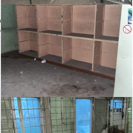
явление
аться на объявление?
Похожие объекты в Невском районе
Шлиссельбургский...
Аренда магазина