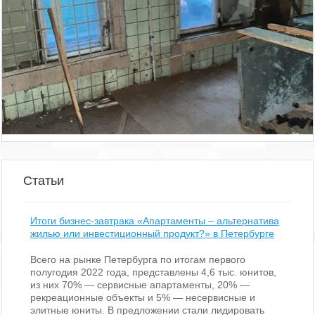
800 000
2
11 м
руб/мес.
Показать похожие на eip.ru
Статьи
Итоги бизнес-завтрака «Апартаменты – альтернатива
жилью или инвестиционный продукт?» в Петербурге
Всего на рынке Петербурга по итогам первого
полугодия 2022 года, представлены 4,6 тыс. юнитов,
из них 70% — сервисные апартаменты, 20% —
рекреационные объекты и 5% — несервисные и
элитные юниты. В предложении стали лидировать