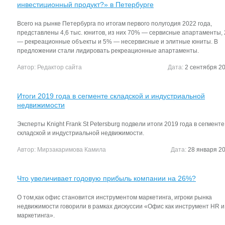
инвестиционный продукт?» в Петербурге
Всего на рынке Петербурга по итогам первого полугодия 2022 года,
представлены 4,6 тыс. юнитов, из них 70% — сервисные апартаменты,
— рекреационные объекты и 5% — несервисные и элитные юниты. В
предложении стали лидировать рекреационные апартаменты.
Автор:
Редактор сайта
Дата:
2 сентября 20
Итоги 2019 года в сегменте складской и индустриальной
недвижимости
Эксперты Knight Frank St Petersburg подвели итоги 2019 года в сегменте
складской и индустриальной недвижимости.
Автор:
Мирзакаримова Камила
Дата:
28 января 20
Что увеличивает годовую прибыль компании на 26%?
О том,как офис становится инструментом маркетинга, игроки рынка
недвижимости говорили в рамках дискуссии «Офис как инструмент HR и
маркетинга».