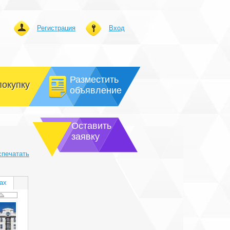
Регистрация
Вход
Разместить
покупку
объявление
Оставить
заявку
спечатать
ах