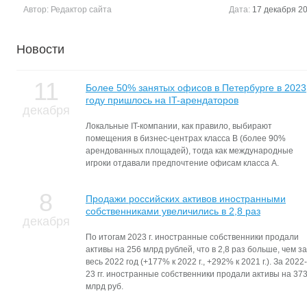
Автор:
Редактор сайта
Дата:
17 декабря 20
Новости
11
Более 50% занятых офисов в Петербурге в 2023
году пришлось на IT-арендаторов
декабря
Локальные IT-компании, как правило, выбирают
помещения в бизнес-центрах класса В (более 90%
арендованных площадей), тогда как международные
игроки отдавали предпочтение офисам класса А.
8
Продажи российских активов иностранными
собственниками увеличились в 2,8 раз
декабря
По итогам 2023 г. иностранные собственники продали
активы на 256 млрд рублей, что в 2,8 раз больше, чем за
весь 2022 год (+177% к 2022 г., +292% к 2021 г.). За 2022-
23 гг. иностранные собственники продали активы на 37
млрд руб.