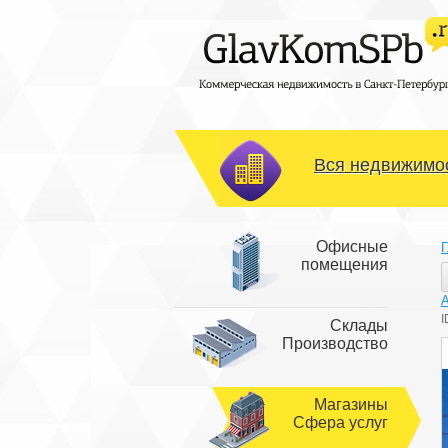
Вся недвижимос
Офисные
Г
помещения
I
Склады
Производство
Магазины
Сфера услуг