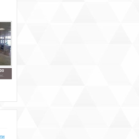
000
ес.
или