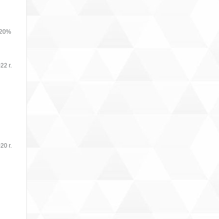
 20%
22 г.
20 г.