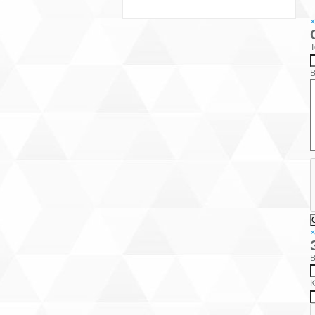
Т
В
В
К