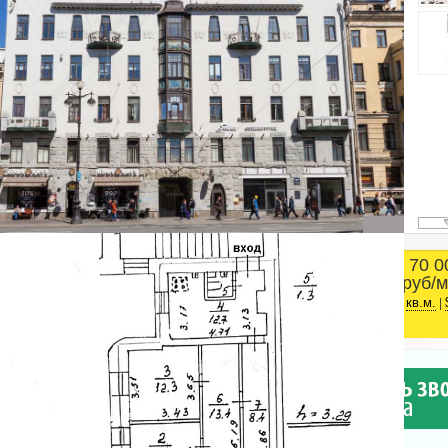
70 0
Площадь
руб/м
Центральный район
2
84.1 м
ст.м. Маяковская
кв.м.
|
Адвекс