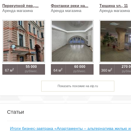
Перекупной пер.,...
Фонтанки реки на...
Тюшина ул., 11
Аренда магазина
Аренда магазина
Аренда магазина
55 000
60 000
270 
2
2
2
67 м
64 м
360 м
руб/мес.
руб/мес.
руб/м
Показать похожие на eip.ru
Статьи
Итоги бизнес-завтрака «Апартаменты – альтернатива жилью 