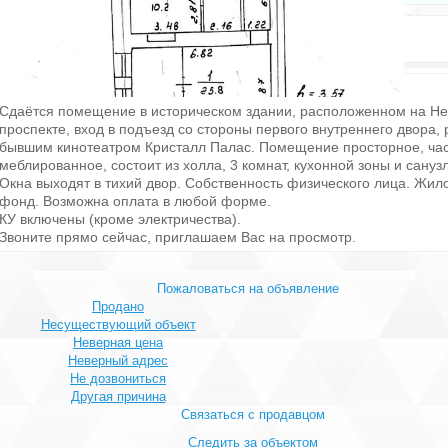
Состояние ремонта: Хорошее
Этажей всего: 6
Этаж: 2
Снять, арендовать магазин:
Сдаётся помещение в историческом здании, расположенном на Н
проспекте, вход в подъезд со стороны первого внутреннего двора, 
бывшим кинотеатром Кристалл Палас. Помещение просторное, ча
меблированное, состоит из холла, 3 комнат, кухонной зоны и сануз
Окна выходят в тихий двор. Собственность физического лица. Жил
фонд. Возможна оплата в любой форме.
КУ включены (кроме электричества).
Звоните прямо сейчас, приглашаем Вас на просмотр.
Пожаловаться на объявление
Продано
Несуществующий объект
Неверная цена
Неверный адрес
Не дозвониться
Другая причина
Связаться с продавцом
Следить за объектом