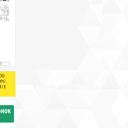
00
ес.
$
€
|