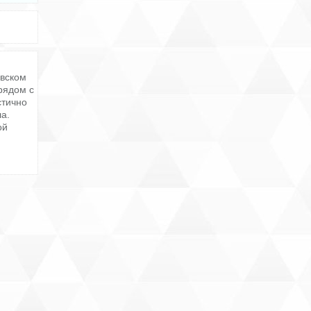
евском
рядом с
стично
ла.
ой