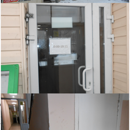
Купить помещение для сферы услуг:
ID: 829168
Удобный вход, самое проходное место в городе, в торговом
центре. Проведены работы по выемке грунта и бетонированию
внутренней юбки фундамента, высота потолка - 2.5-2.7м.
Пожаловаться на объявление
Продано
Несуществующий объект
Неверная цена
Неверный адрес
Не дозвониться
Другая причина
Связаться с продавцом
Следить за объектом
ом