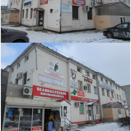
2 900
Площадь
тыс. руб
Кировский район
2
210 м
кв.м.
$
€
|
|
Адвекс
Электричество: есть
Состояние ремонта: Требует
Отопление: есть
ремонта
Канализация: есть
Этажей всего: 2