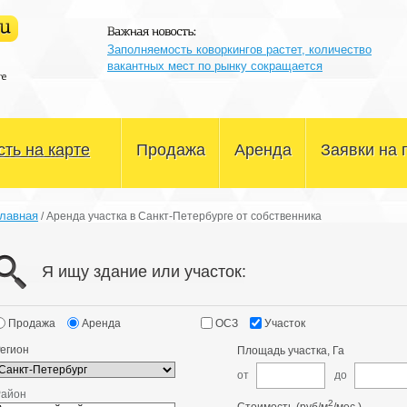
Заполняемость коворкингов растет, количество
вакантных мест по рынку сокращается
ть на карте
Продажа
Аренда
Заявки на 
Офисные помещения
Офисные помещения
лавная
/
Аренда участка в Санкт-Петербурге от собственника
Склады и производство
Склады и производство
Я ищу здание или участок:
Магазины и сфера услуг
Магазины и сфера услуг
Здания и участки
Здания и участки
Продажа
Аренда
ОСЗ
Участок
егион
Площадь участка, Га
Другое
Другое
от
до
Район
2