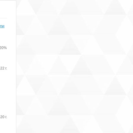
или
 20%
22 г.
20 г.