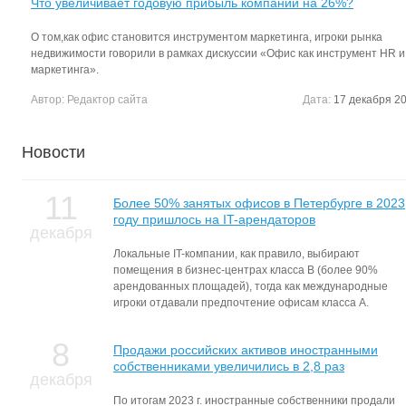
Что увеличивает годовую прибыль компании на 26%?
О том,как офис становится инструментом маркетинга, игроки рынка
недвижимости говорили в рамках дискуссии «Офис как инструмент HR и
маркетинга».
Автор:
Редактор сайта
Дата:
17 декабря 20
Новости
11
Более 50% занятых офисов в Петербурге в 2023
году пришлось на IT-арендаторов
декабря
Локальные IT-компании, как правило, выбирают
помещения в бизнес-центрах класса В (более 90%
арендованных площадей), тогда как международные
игроки отдавали предпочтение офисам класса А.
8
Продажи российских активов иностранными
собственниками увеличились в 2,8 раз
декабря
По итогам 2023 г. иностранные собственники продали