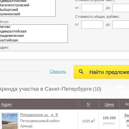
Стоимость (руб/м
/мес.)
от
до
Стоимость общая, руб/мес.
Метро
от
до
Адрес
Сбросить
Аренда участка в Санкт-Петербурге
(10)
Адрес
S
Цена
К
2
Ропшинское ш., д. 8
За
155 250
2
з
Петродворцовый район
1035 м
руб/мес.
А
Аренда