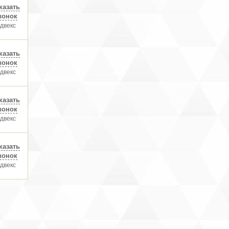
казать
вонок
двекс
казать
вонок
двекс
казать
вонок
двекс
казать
вонок
двекс