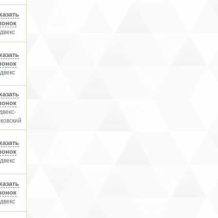
казать
вонок
двекс
казать
вонок
двекс
казать
вонок
двекс-
ковский
казать
вонок
двекс
казать
вонок
двекс