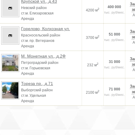
Крупской ул., д.43
За
400 000
Невский район
2
з
4200 м
тыс. руб/мес.
ст.м. Елизаровская
А
Аренда
Горелово, Колхозная ул.
За
51 000
Красносельский район
2
з
3700 м
тыс. руб/мес.
ст.м. пр. Ветеранов
А
Аренда
М. Монетная ул., д.2Ф
За
31 000
Петроградский район
2
з
232 м
тыс. руб/мес.
ст.м. Горьковская
А
Аренда
Тореза пр., д.71
За
71 000
Выборгский район
2
з
2100 м
тыс. руб/мес.
ст.м. Удельная
А
Аренда