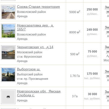
Соржа-Старая территория
За
250 000
2
з
Всеволожский район
5000 м
руб/мес.
А
Аренда
Новосаратовка дер., д.
За
165/7
249 000
2
з
8000 м
руб/мес.
Всеволожский район
А
Аренда
Черниговская ул., д.14
За
з
75 000
Московский район
2
500 м
А
руб/мес.
ст.м. Фрунзенская
Мос
Аренда
Выборгское ш.
За
175 000
Выборгский район
з
1.76 Га
тыс. руб/мес.
ст.м. пр. Просвещения
А
Аренда
Новгородская обл., Ямская
За
30 000
Слобода с.
з
3 Га
тыс. руб/мес.
Аренда
А