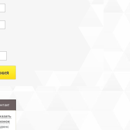
онтакт
казать
вонок
двекс