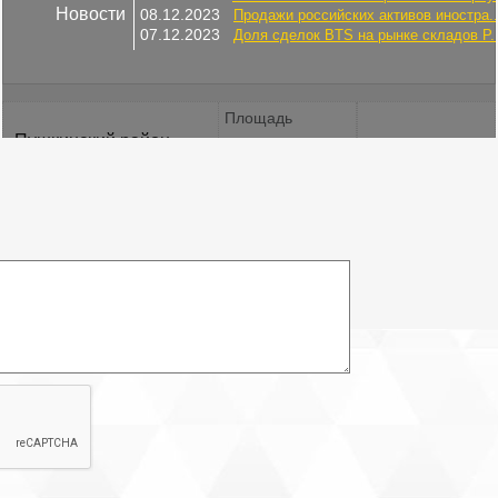
Новости
08.12.2023
Продажи российских активов иностра..
07.12.2023
Доля сделок BTS на рынке складов Р..
Площадь
Пушкинский район
2
7700 м
Площадь участка: 77 соток
Купить участок:
Предлагается к продаже комплекс земельных участков в пос.
Шушары Пушкинского района Санк-Петербурга. Территория на
текущий момент представляет собой массив, состоящий из трех
земельных участков общей площадью 58.7 га. Концепцией
застройки предполагается разделение территории улично-
дорожной сетью на 5 кварталов и 26 участков площадью от 0.77
га до 4.8 га.
Для приобретения предлагаются как отдельные земельные
участки, так и вся МФЗ целиком.
Многофункциональная зона «Софийская» имеет крайне
выгодное транспортное положение, находясь в