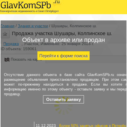
/
/
Шушары, Колпинское ш.
Главная
Здания и участки
Продажа участка Шушары, Колпинское ш.
Объект в архиве или продан
, Участок, Изменено: 25 января 2026 г.
Продажа
ID объекта: 159061
Перейти к форме поиска
Показать на карте
Отсутствие данного объекта в базе сайта GlavKomSPb.ru означ
размещение объявления приостановлено продавцом. При этом са
может по-прежнему находиться в продаже. Если вы хотите п
информацию именно по этому объекту - оставьте заявку и мы пере
продавцу.
Оставить заявку
11.12.2023
Более 50% занятых офисов в Петербу.