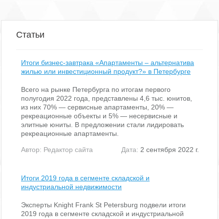
непосредственной близости к основным транспортным
магистралям на Московском направлении юга Санкт-
Петербурга. Прилегающая к многофункциональной зоне
уличная сеть состоит из следующих улиц и автодорог:
Статьи
Колпинское шоссе Софийская улица Московское шоссе
Финляндская улица. Генеральным планом Санкт-Петербурга в
период до 2025 года предусматривается: Продолжение
Итоги бизнес-завтрака «Апартаменты – альтернатива
Софийской улицы до Московского шоссе и промышленной зоны
жилью или инвестиционный продукт?» в Петербурге
«Металлострой», Реконструкция Колпинского шоссе с его
расширением и доведением до общегородской магистрали.
Всего на рынке Петербурга по итогам первого
Реализация генерального плана и введенная в эксплуатацию
полугодия 2022 года, представлены 4,6 тыс. юнитов,
СПАД (М-11) безусловно значительно улучшат транспортно-
из них 70% — сервисные апартаменты, 20% —
логистическую ситуацию в районе предлагаемой
рекреационные объекты и 5% — несервисные и
многофункциональной зоны.
элитные юниты. В предложении стали лидировать
рекреационные апартаменты.
Автор:
Редактор сайта
Дата:
2 сентября 2022 г.
Итоги 2019 года в сегменте складской и
индустриальной недвижимости
Эксперты Knight Frank St Petersburg подвели итоги
2019 года в сегменте складской и индустриальной