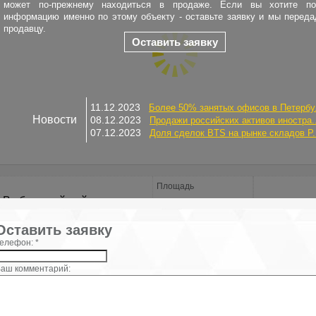
может по-прежнему находиться в продаже. Если вы хотите по
информацию именно по этому объекту - оставьте заявку и мы перед
продавцу.
Оставить заявку
11.12.2023
Более 50% занятых офисов в Петербу.
Новости
08.12.2023
Продажи российских активов иностра..
07.12.2023
Доля сделок BTS на рынке складов Р.
Площадь
Выборгский район
7.96 Га
×
Оставить заявку
елефон: *
Площадь участка: 7.96 Га
аш комментарий:
Купить участок:
Продается земельный участок площадью 7.96 соток (796 кв. метра)
«Синички». Категория земель: Земли сельскохозяйственного назна