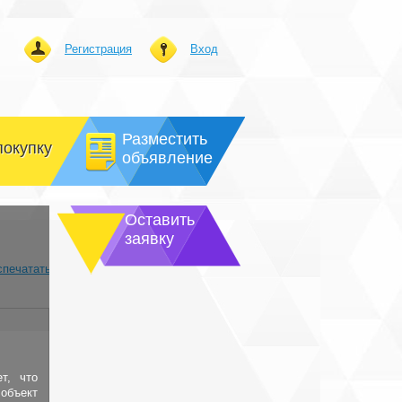
Регистрация
Вход
Разместить
покупку
объявление
Оставить
заявку
спечатать
т, что
объект