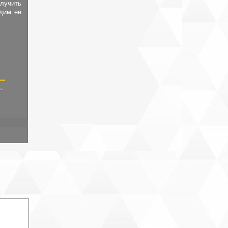
лучить
адим ее
..
.
..
 в снт
чения,