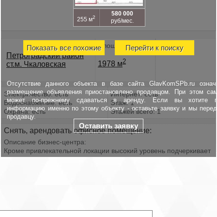
580 000
2
255 м
руб/мес.
Площадь
Показать все похожие
Перейти к поиску
Петроградский район
2
1978 м
ст.м. Чкаловская
Отсутствие данного объекта в базе сайта GlavKomSPb.ru означ
размещение объявления приостановлено продавцом. При этом са
Электричество: есть
Интернет: есть
может по-прежнему сдаваться в аренду. Если вы хотите п
Водоснабжение: есть
Этаж: 1
информацию именно по этому объекту - оставьте заявку и мы пере
Охрана: есть
Этажей всего: 1
продавцу.
Оставить заявку
Снять, арендовать офисное помещение:
Описание бизнес-центра:
Кроме привлекательной локации высокий уровень подчеркивает
история, внешний облик и внутренняя отделка бизнес-центра.
Трехэтажное здание бизнес-центра построено в 18 веке в стиле
эклектика, украшено небольшими башенками и отделано
глазурованной плиткой. Планировка смешанная, большой выбор
помещений различной площади.
Характеристики:
БЦ работает: круглосуточно