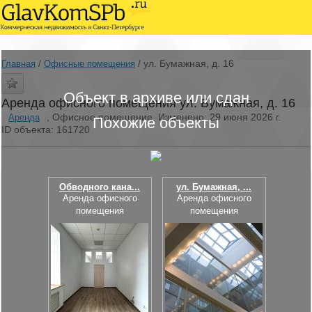
/
/
ул. Бумажная, д. 16
Главная
Офисные помещения
Объект в архиве или сдан
Аренда офисного помещения ул. Бумажная, д. 16
, Офисное помещение, Изменено: 29 июня 2026 г.
Аренда
Похожие объекты
ID объекта: 161720
Обводного кана...
ул. Бумажная, ...
Аренда офисного
Аренда офисного
помещения
помещения