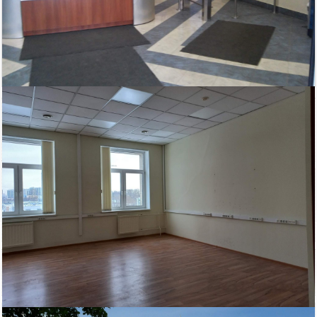
83 600
Площадь
руб/мес.
Московский район
2
44 м
ст.м. Звездная
кв.м.
$
€
|
|
Телефон
Показать телефон
БЦ Глория
Охрана: есть
Парковка: Охраняемая
Интернет: есть
Этаж: 4
Состояние ремонта: Отличное
Этажей всего: 4
Снять, арендовать офисное помещение: