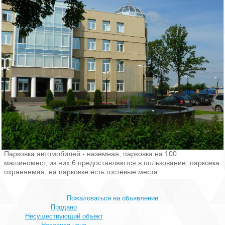
Офисный блок площадью 44 кв. м, на 4 этаже 4-этажного
бизнес-центра класса B в 10-12 мин. от м. Звездная в
Московском районе Санкт-Петербурга, предоставляется
юридический адрес. Высота потолков: 3 м. Офисный блок
предоставляется в прямую аренду, срок аренды - до года, с
предоплатой за 1 месяц. Включено в ставку: коммунальные
платежи, эксплуатационные расходы, можно добавить
телефонные линии и выбрать оператора
телекоммуникационных услуг. Офис со стандартной отделкой,
внутри кабинетная планировка, на полу ламинат, тип окон -
обычные.
Офис расположен в центре "Глория", общая площадь здания
5284 кв. м, участок находится в собственности, доступ в здание
осуществляется по пропускам, в офисе центральное
кондиционирование, вентиляция офиса - приточная,
автономное отопление, пожарная сигнализация.
Парковка автомобилей - наземная, парковка на 100
машиномест, из них 6 предоставляются в пользование, парковка
охраняемая, на парковке есть гостевые места.
Пожаловаться на объявление
Продано
Несуществующий объект