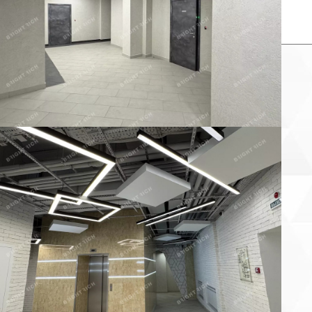
×
Заказать звонок продавца
аше имя:
онтактный телефон:
 объекта