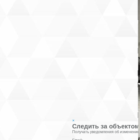
В
К
×
Следить за объектом
Фамилия:
Получать уведомления об изменении