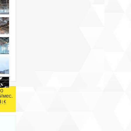
00
б/мес.
$
€
|