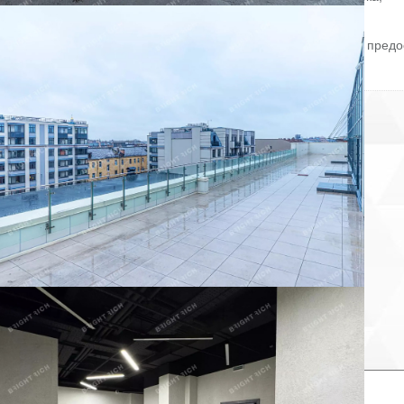
Электроэнергия.
Без комиссии и скрытых платежей для арендатора.
Готовы оперативно организовать просмотр в удобное время, предо
PDF-презентацию и план.
ID = c_1111652.
Пожаловаться на объявление
Продано
Несуществующий объект
Неверная цена
Неверный адрес
Не дозвониться
Другая причина
Связаться с продавцом
Следить за объектом
×
Связаться с продавцом
елефон: *
аш комментарий: