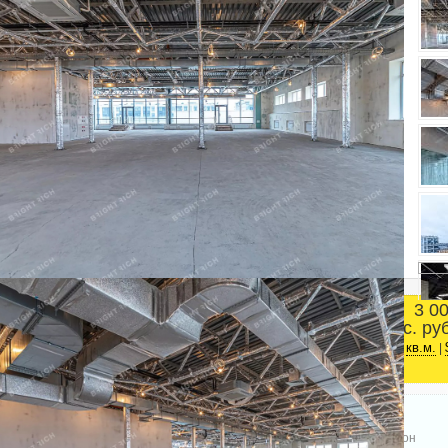
3 0
Площадь
тыс. ру
Адмиралтейский район
2
1137 м
ст.м. Балтийская
кв.м.
|
Телефон