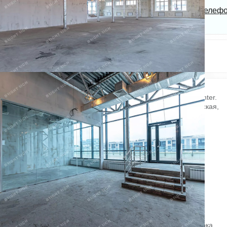
Bright Rich | CORFAC
Показать телеф
International
Электричество: есть
Этаж: 5
Отопление: есть
Этажей всего: 5
Состояние ремонта: Отличное
Снять, арендовать офисное помещение:
Офисное помещение 1 137 кв. м в бизнес-центре Bogush center.
Район: Адмиралтейский. Ближайшие станции метро: Балтийская,
Технологический институт-2.
Характеристики:
- Класс: B +;
- Реконструкция: Да;
- Арендопригодная площадь: 5500;
- Код налоговой: 39;
- Размер типового этажа: 1200;
- Высота потолков: 2.8 м, 3.8 м;
- Кол-во мест наземного паркинга: 9.
Арендная ставка: 2 638.5 руб. /кв. м в месяц.
Финансовые условия:
- В стоимость включено: Коммунальные услуги, НДС;
- Оплачивается отдельно: OPEX, Интернет, Телефония, Уборка,