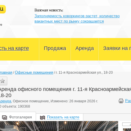
Заполняемость коворкингов растет, количество
вакантных мест по рынку сокращается
ть на карте
Продажа
Аренда
Заявки на 
Офисные помещения
Офисные помещения
лавная
Офисные помещения
/
/
г. 11-я Красноармейская ул., 18-20
Склады и производство
Склады и производство
Аренда офисного помещения г. 11-я Красноармейская
Магазины и сфера услуг
Магазины и сфера услуг
18-20
Ра
Аренда
, Офисное помещение, Изменено: 26 января 2026 г.
Здания и участки
Здания и участки
D объекта: 190368
Другое
Другое
Фотогалерея
Показать на карте