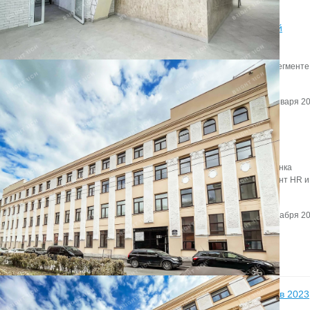
Итоги 2019 года в сегменте складской и индустриальной
недвижимости
Эксперты Knight Frank St Petersburg подвели итоги 2019 года в сегменте
складской и индустриальной недвижимости.
Автор:
Мирзакаримова Камила
Дата:
28 января 20
Что увеличивает годовую прибыль компании на 26%?
О том,как офис становится инструментом маркетинга, игроки рынка
недвижимости говорили в рамках дискуссии «Офис как инструмент HR и
маркетинга».
Автор:
Редактор сайта
Дата:
17 декабря 20
Новости
11
Более 50% занятых офисов в Петербурге в 2023
году пришлось на IT-арендаторов