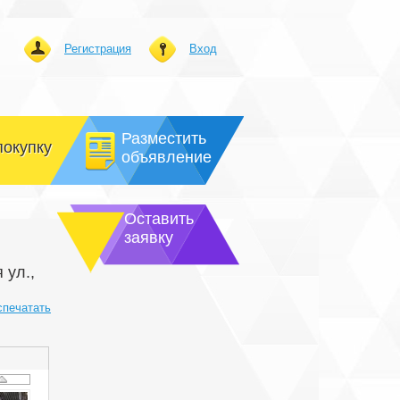
Регистрация
Вход
Разместить
покупку
объявление
Оставить
заявку
 ул.,
спечатать