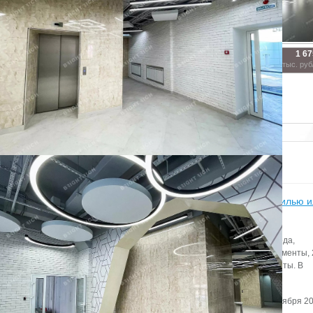
470 000
777 500
1 67
2
2
2
188 м
311 м
670 м
руб/мес.
руб/мес.
тыс. руб
Показать похожие на eip.ru
Статьи
Итоги бизнес-завтрака «Апартаменты – альтернатива жилью 
инвестиционный продукт?» в Петербурге
Всего на рынке Петербурга по итогам первого полугодия 2022 года,
представлены 4,6 тыс. юнитов, из них 70% — сервисные апартаменты,
— рекреационные объекты и 5% — несервисные и элитные юниты. В
предложении стали лидировать рекреационные апартаменты.
Автор:
Редактор сайта
Дата:
2 сентября 20