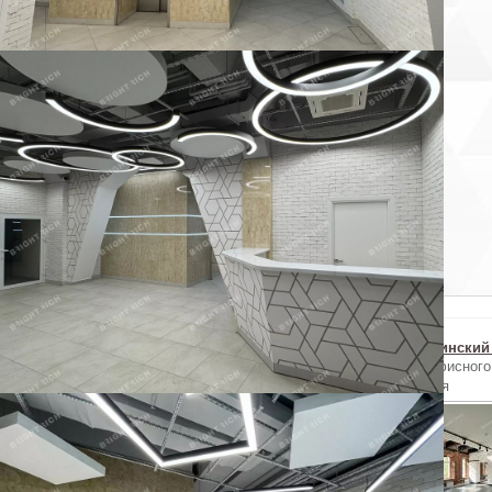
×
Пожаловаться на объявление
ы уверены, что хотите пожаловаться на объявление?
Отменить
Похожие объекты в Адмиралтейском районе
г. Державинский ...
г. Державинский ...
г. Державинский 
Аренда офисного
Аренда офисного
Аренда офисного
помещения
помещения
помещения