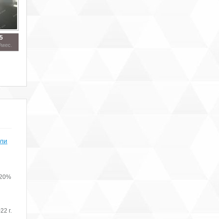
5
/мес.
или
 20%
22 г.