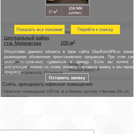
216 500
2
37 м
руб/мес.
Показать все похожие
Перейти к поиску
Площадь
Центральный район
2
100 м
ст.м. Маяковская
Отсутствие данного объекта в базе сайта GlavKomSPb.ru означ
размещение объявления приостановлено продавцом. При этом са
Электричество: есть
может по-прежнему сдаваться в аренду. Если вы хотите п
Этаж: 3
Отопление: есть
информацию именно по этому объекту - оставьте заявку и мы пере
Этажей всего: 4
продавцу.
Состояние ремонта: Отличное
Оставить заявку
Снять, арендовать офисное помещение:
Офисное помещение 100 кв. м в бизнес-центре «Чехова 18» от
собственника.
Район: Центральный. Ближайшие станции метро: Маяковская,
Чернышевская.
Характеристики:
- Класс: B;
- Арендопригодная площадь: 4343;
- Код налоговой: 41.