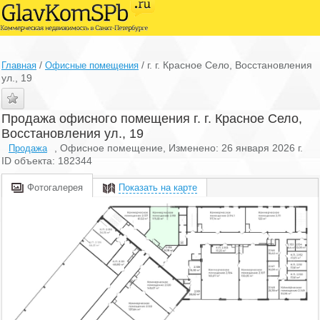
/
/
г. г. Красное Село, Восстановления
Главная
Офисные помещения
ул., 19
Продажа офисного помещения г. г. Красное Село,
Восстановления ул., 19
, Офисное помещение, Изменено: 26 января 2026 г.
Продажа
ID объекта: 182344
Фотогалерея
Показать на карте