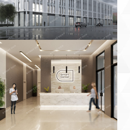
×
Заказать звонок продавца
аше имя:
онтактный телефон:
 объекта
×
Пожаловаться на объявление
ы уверены, что хотите пожаловаться на объявление?