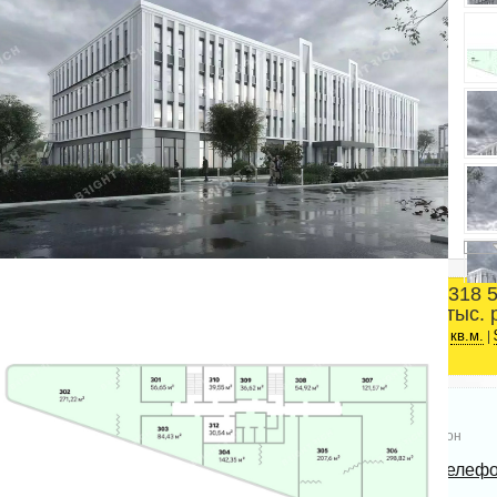
318 
Площадь
тыс. 
Красногвардейский район
2
1274.18 м
ст.м. Ладожская
кв.м.
|
Телефон
Bright Rich | CORFAC
Показать телеф
International