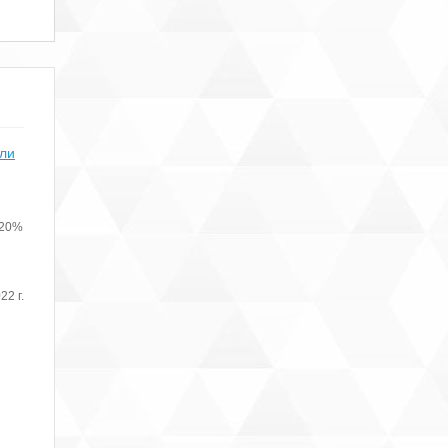
или
 20%
22 г.