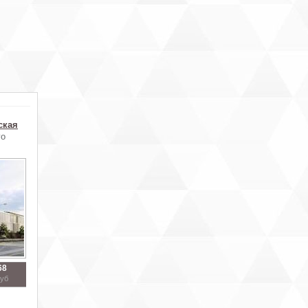
ская
го
68
руб