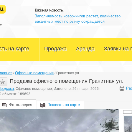
Заполняемость коворкингов растет, количество
вакантных мест по рынку сокращается
ть на карте
Продажа
Аренда
Заявки на 
Офисные помещения
Офисные помещения
лавная
Офисные помещения
/
/
Гранитная ул.
Склады и производство
Склады и производство
Продажа офисного помещения Гранитная ул.
Ра
Продажа
, Офисное помещение, Изменено: 26 января 2026 г.
Магазины и сфера услуг
Магазины и сфера услуг
D объекта: 189693
Здания и участки
Здания и участки
Фотогалерея
Показать на карте
Другое
Другое