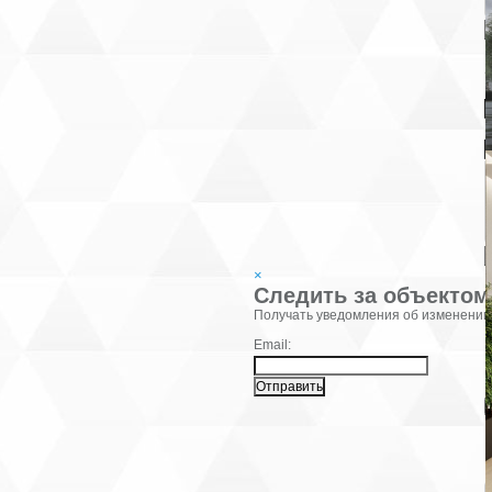
В
К
×
Следить за объектом
Фамилия:
Получать уведомления об изменении
Email:
В