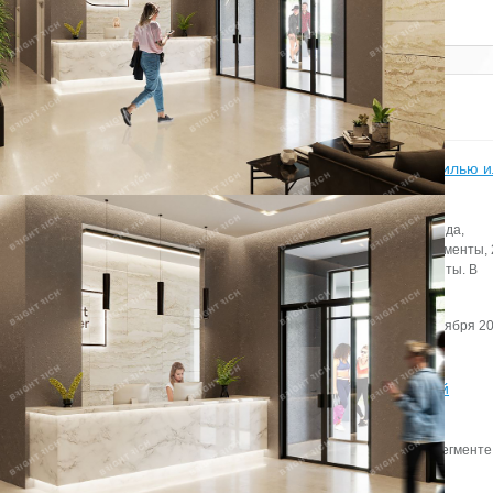
Показать похожие на eip.ru
Статьи
Итоги бизнес-завтрака «Апартаменты – альтернатива жилью 
инвестиционный продукт?» в Петербурге
Всего на рынке Петербурга по итогам первого полугодия 2022 года,
представлены 4,6 тыс. юнитов, из них 70% — сервисные апартаменты,
— рекреационные объекты и 5% — несервисные и элитные юниты. В
предложении стали лидировать рекреационные апартаменты.
Автор:
Редактор сайта
Дата:
2 сентября 20
Итоги 2019 года в сегменте складской и индустриальной
недвижимости
Эксперты Knight Frank St Petersburg подвели итоги 2019 года в сегменте
складской и индустриальной недвижимости.