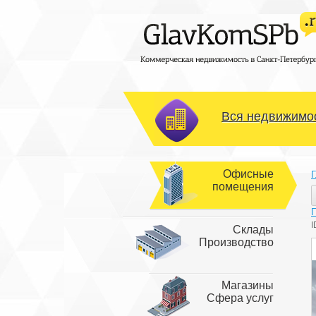
Вся недвижимос
Офисные
Г
помещения
I
Склады
Производство
Магазины
Сфера услуг