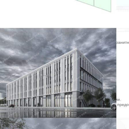
Электричество: есть
Этаж: 3
Отопление: есть
Этажей всего: 4
Состояние ремонта: Отличное
Купить офисное помещение:
Офисное помещение 1 274.2 кв. м в бизнес-центре «Smart Гранитн
Прямая продажа, без комиссии. Объект на стадии активного
строительства, готовность ко въезду уточняется по запросу.
Район: Красногвардейский.
Характеристики:
- Класс: A;
- Арендопригодная площадь: 4760;
- Код налоговой: 06;
- Размер типового этажа: 1562;
- Наличие лифта: Есть.
Стоимость: 318 545 000 руб.
Оформление сделки напрямую от собственника, без комиссии.
Готовы оперативно организовать просмотр в удобное время, предо
PDF-презентацию и план.
ID = c_1779063.