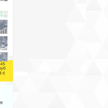
545
руб
$
€
|
он