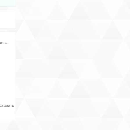
ая».
ставить