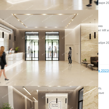
Автор:
Мирзакаримова Камила
Дата:
28 января 20
Что увеличивает годовую прибыль компании на 26%?
О том,как офис становится инструментом маркетинга, игроки рынка
недвижимости говорили в рамках дискуссии «Офис как инструмент HR и
маркетинга».
Автор:
Редактор сайта
Дата:
17 декабря 20
Новости
11
Более 50% занятых офисов в Петербурге в 2023
году пришлось на IT-арендаторов
декабря
Локальные IT-компании, как правило, выбирают
помещения в бизнес-центрах класса В (более 90%
арендованных площадей), тогда как международные
игроки отдавали предпочтение офисам класса А.