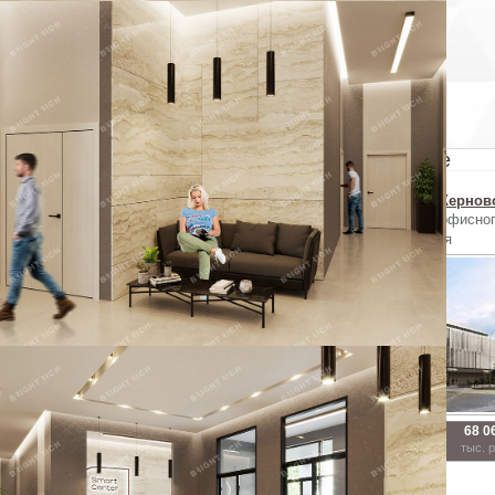
Отменить
Похожие объекты в Красногвардейском районе
г. Гранитная ул.
г. ул 2-я Жерновская
г. ул 2-я Жернов
Продажа офисного
Продажа офисного
Продажа офисно
помещения
помещения
помещения
31 348
117 975
68 0
125.39
2
2
471.9 м
317.5 м
тыс. руб
тыс. руб
тыс. 
2
м