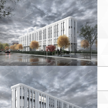
Пожаловаться на объявление
Продано
Несуществующий объект
Неверная цена
Неверный адрес
Не дозвониться
Другая причина
Связаться с продавцом
Следить за объектом
×
Связаться с продавцом
елефон: *
аш комментарий: