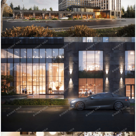
186 994
Площадь
тыс. руб
Приморский район
2
477.94 м
ст.м. Пионерская
кв.м.
$
€
|
|
Телефон
Bright Rich | CORFAC
Показать телефон
International
Электричество: есть
Этаж: 5
Отопление: есть
Этажей всего: 23
Состояние ремонта: Отличное