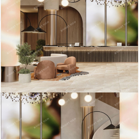
Купить офисное помещение:
Офисное помещение 477.9 кв. м в бизнес-центре Saan. Прямая
продажа, без комиссии.
Район: Приморский.
Характеристики:
- Класс: B +;
- Арендопригодная площадь: 53671.21;
- Кол-во мест подземного паркинга: 202.
Стоимость: 186 994 025 руб.
Оформление сделки напрямую от собственника, без комиссии.
Готовы оперативно организовать просмотр в удобное время,
предоставить PDF-презентацию и план.
ID = c_1782893.
Пожаловаться на объявление
Продано
Несуществующий объект
Неверная цена
Неверный адрес
Не дозвониться
Другая причина
Связаться с продавцом