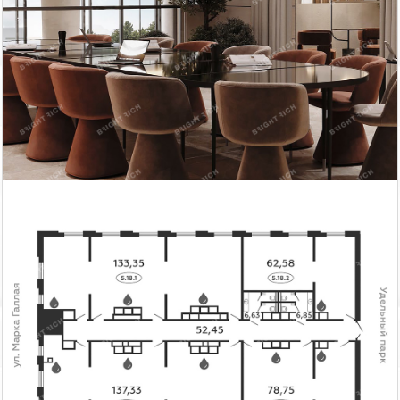
г. Коломяжский п...
г. Коломяжский п...
Продажа офисного
Продажа офисного
помещения
помещения
281 230
59 632
671.58
2
155.9 м
тыс. руб
тыс. руб
2
м
г. Коломяжский п...
Продажа офисного
помещения