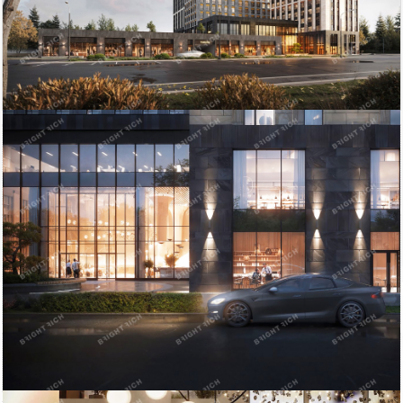
131 834
Площадь
тыс. руб
Приморский район
2
340.87 м
ст.м. Пионерская
кв.м.
$
€
|
|
Телефон
Bright Rich | CORFAC
Показать телефон
International
Электричество: есть
Этаж: 5
Отопление: есть
Этажей всего: 23
Состояние ремонта: Отличное