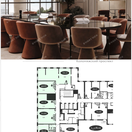
г. Коломяжский п...
г. Коломяжский п...
Продажа офисного
Продажа офисного
помещения
помещения
281 230
59 632
671.58
2
155.9 м
тыс. руб
тыс. руб
2
м
г. Коломяжский п...
Продажа офисного
помещения