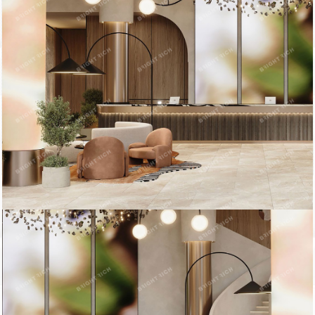
Купить офисное помещение:
Офисное помещение 340.9 кв. м в бизнес-центре Saan. Прямая
продажа, без комиссии.
Район: Приморский.
Характеристики:
- Класс: B +;
- Арендопригодная площадь: 53671.21;
- Кол-во мест подземного паркинга: 202.
Стоимость: 131 833 600 руб.
Оформление сделки напрямую от собственника, без комиссии.
Готовы оперативно организовать просмотр в удобное время,
предоставить PDF-презентацию и план.
ID = c_1782976.
Пожаловаться на объявление
Продано
Несуществующий объект
Неверная цена
Неверный адрес
Не дозвониться
Другая причина
Связаться с продавцом