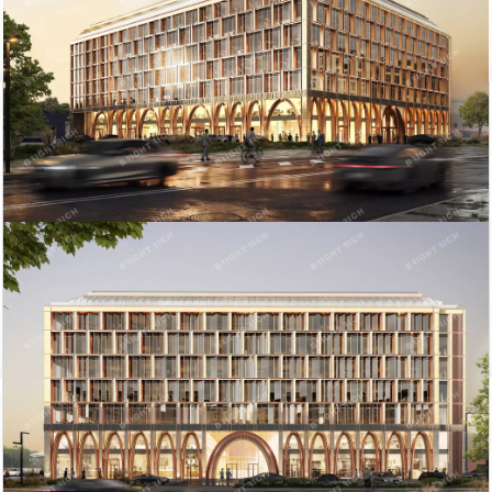
Похожие объекты в Петроградском районе
Подковырова ул.,...
г. Левашовский п...
Продажа офисного
Продажа офисного
помещения
помещения
88 800
848 390
1499.53
2
185 м
тыс. руб
тыс. руб
2
м
г. Левашовский п...
Продажа офисного
помещения