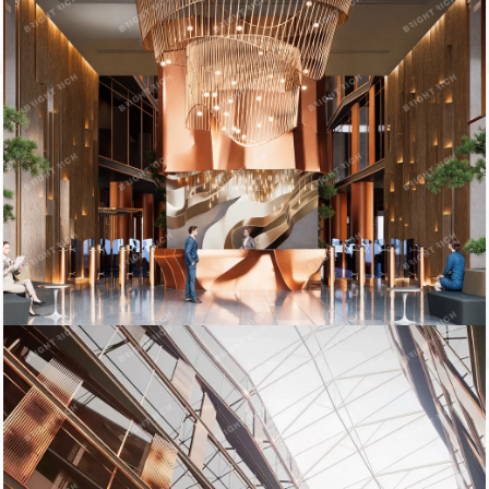
Купить офисное помещение:
Офисное помещение 2 183.4 кв. м в бизнес-центре Element.
Прямая продажа, без комиссии.
Район: Петроградский.
Характеристики:
- Класс: A;
- Арендопригодная площадь: 29826.71;
- Код налоговой: 13;
- Размер типового этажа: 3200;
- Высота потолков: 3.4 м, 3.5 м, 3.65 м, 33 м, 8.33 м;
- Наличие лифта: Есть;
- Кол-во мест наземного паркинга: 18;
- Кол-во мест подземного паркинга: 187.
Стоимость: 1 213 684 910 руб.
Оформление сделки напрямую от собственника, без комиссии.
Готовы оперативно организовать просмотр в удобное время,
предоставить PDF-презентацию и план.
ID = c_1784195.
Пожаловаться на объявление
Продано
Несуществующий объект
Неверная цена