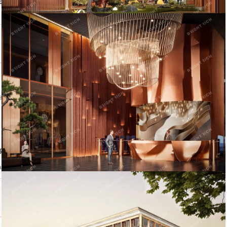
авца
Контактный телефон:
ении объекта
явление
аться на объявление?