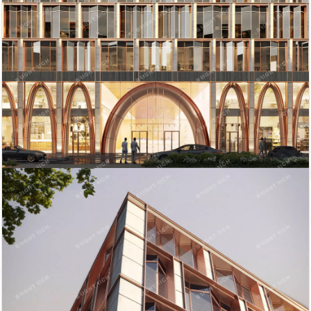
рекреационные объекты и 5% — несервисные и
элитные юниты. В предложении стали лидировать
рекреационные апартаменты.
Автор:
Редактор сайта
Дата:
2 сентября 2022 г.
Итоги 2019 года в сегменте складской и
индустриальной недвижимости
Эксперты Knight Frank St Petersburg подвели итоги
2019 года в сегменте складской и индустриальной
недвижимости.
Автор:
Мирзакаримова Камила
Дата:
28 января 2020 г.
Что увеличивает годовую прибыль компании на 26%?
О том,как офис становится инструментом маркетинга,
игроки рынка недвижимости говорили в рамках
дискуссии «Офис как инструмент HR и маркетинга».
Автор:
Редактор сайта
Дата:
17 декабря 2019 г.