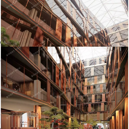
Неверный адрес
Не дозвониться
Другая причина
Связаться с продавцом
Следить за объектом
ом