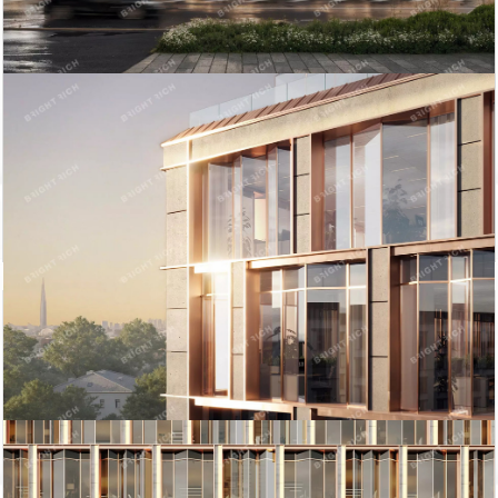
93 367
171.63
тыс. руб
2
м
Показать похожие на eip.ru
Статьи
Итоги бизнес-завтрака «Апартаменты – альтернатива
жилью или инвестиционный продукт?» в Петербурге
Всего на рынке Петербурга по итогам первого
полугодия 2022 года, представлены 4,6 тыс. юнитов,
из них 70% — сервисные апартаменты, 20% —