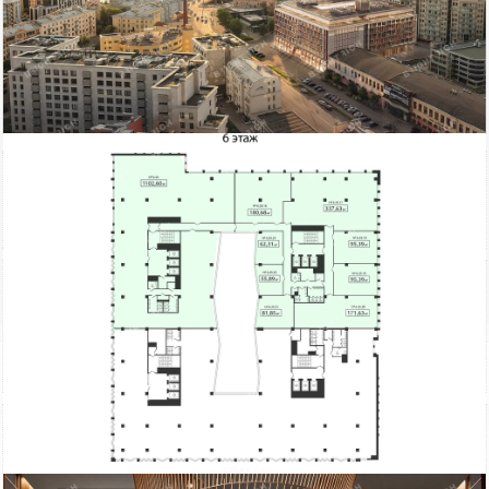
1 213 685
Площадь
тыс. руб
Петроградский район
2
2183.37 м
ст.м. Чкаловская
кв.м.
$
€
|
|
Телефон
Bright Rich | CORFAC
Показать телефон
International
Электричество: есть
Этаж: 6
Отопление: есть
Этажей всего: 8
Состояние ремонта: Отличное