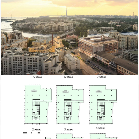
из них 70% — сервисные апартаменты, 20% —
рекреационные объекты и 5% — несервисные и
элитные юниты. В предложении стали лидировать
рекреационные апартаменты.
Автор:
Редактор сайта
Дата:
2 сентября 2022 г.
Итоги 2019 года в сегменте складской и
индустриальной недвижимости
Эксперты Knight Frank St Petersburg подвели итоги
2019 года в сегменте складской и индустриальной
недвижимости.
Автор:
Мирзакаримова Камила
Дата:
28 января 2020 г.
Что увеличивает годовую прибыль компании на 26%?
О том,как офис становится инструментом маркетинга,
игроки рынка недвижимости говорили в рамках
дискуссии «Офис как инструмент HR и маркетинга».
Автор:
Редактор сайта
Дата:
17 декабря 2019 г.