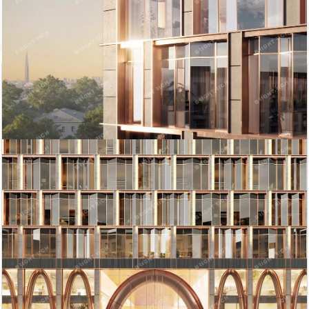
Похожие объекты в Петроградском районе
Академика Павлов...
г. Левашовский п...
Продажа офисного
Продажа офисного
помещения
помещения
300 000
2 147 484
6649.24
2
852 м
тыс. руб
тыс. руб
2
м
г. Петровская Ко...
Продажа офисного
помещения