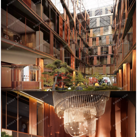
Купить офисное помещение:
Офисное помещение 6 425.2 кв. м в бизнес-центре Element.
Прямая продажа, без комиссии. Объект на стадии активного
строительства, готовность ко въезду уточняется по запросу.
Район: Петроградский.
Характеристики:
- Класс: A;
- Арендопригодная площадь: 29826.71;
- Код налоговой: 13;
- Размер типового этажа: 3200;
- Высота потолков: 3.4 м, 3.5 м, 3.65 м, 33 м, 8.33 м;
- Наличие лифта: Есть;
- Кол-во мест наземного паркинга: 18;
- Кол-во мест подземного паркинга: 187.
Стоимость: 3 323 039 258 руб.
Оформление сделки напрямую от собственника, без комиссии.
Готовы оперативно организовать просмотр в удобное время,
предоставить PDF-презентацию и план.
ID = c_1784605.
Пожаловаться на объявление
Продано
Несуществующий объект