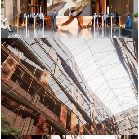
2 147 484
Площадь
тыс. руб
Петроградский район
2
6425.22 м
ст.м. Чкаловская
кв.м.
$
€
|
|
Телефон
Bright Rich | CORFAC
Показать телефон
International
Электричество: есть
Этаж: 2
Отопление: есть
Этажей всего: 8
Состояние ремонта: Отличное