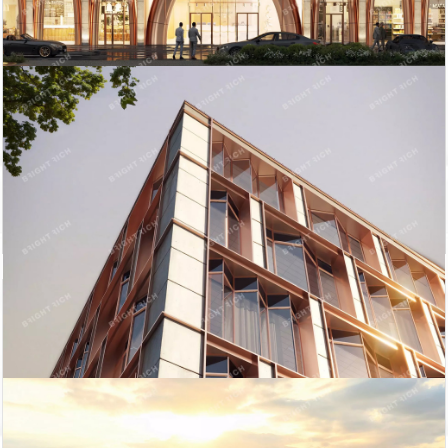
140 018
2
444.5 м
тыс. руб
Показать похожие на eip.ru
Статьи
Итоги бизнес-завтрака «Апартаменты – альтернатива
жилью или инвестиционный продукт?» в Петербурге
Всего на рынке Петербурга по итогам первого
полугодия 2022 года, представлены 4,6 тыс. юнитов,