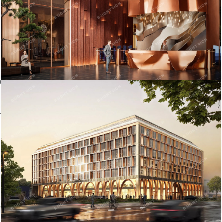
Неверная цена
Неверный адрес
Не дозвониться
Другая причина
Связаться с продавцом
Следить за объектом
ом