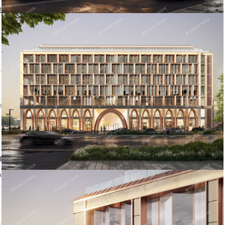
авца
Контактный телефон:
ении объекта
явление
аться на объявление?