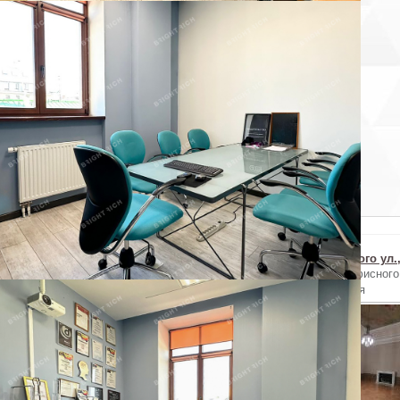
×
Пожаловаться на объявление
ы уверены, что хотите пожаловаться на объявление?
Отменить
Похожие объекты в Центральном районе
Чайковского ул.,...
Чайковского ул.,...
Чайковского ул.,
Аренда офисного
Аренда офисного
Аренда офисного
помещения
помещения
помещения