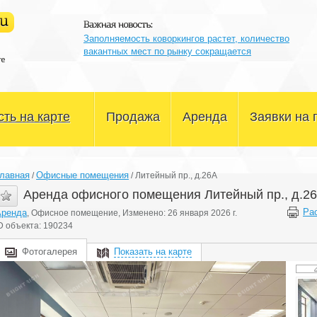
Заполняемость коворкингов растет, количество
вакантных мест по рынку сокращается
ть на карте
Продажа
Аренда
Заявки на 
Офисные помещения
Офисные помещения
лавная
Офисные помещения
/
/
Литейный пр., д.26А
Склады и производство
Склады и производство
Аренда офисного помещения Литейный пр., д.2
Ра
Аренда
, Офисное помещение, Изменено: 26 января 2026 г.
Магазины и сфера услуг
Магазины и сфера услуг
D объекта: 190234
Здания и участки
Здания и участки
Фотогалерея
Показать на карте
Другое
Другое