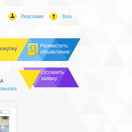
Регистрация
Вход
Разместить
покупку
объявление
Оставить
заявку
6А
спечатать