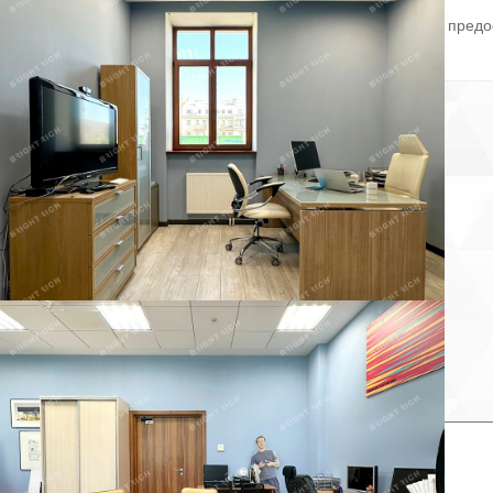
Без комиссии и скрытых платежей для арендатора.
Готовы оперативно организовать просмотр в удобное время, предо
PDF-презентацию и план.
ID = c_1780785.
Пожаловаться на объявление
Продано
Несуществующий объект
Неверная цена
Неверный адрес
Не дозвониться
Другая причина
Связаться с продавцом
Следить за объектом
×
Связаться с продавцом
елефон: *
аш комментарий: