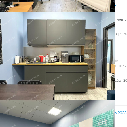
Итоги 2019 года в сегменте складской и индустриальной
недвижимости
Эксперты Knight Frank St Petersburg подвели итоги 2019 года в сегменте
складской и индустриальной недвижимости.
Автор:
Мирзакаримова Камила
Дата:
28 января 20
Что увеличивает годовую прибыль компании на 26%?
О том,как офис становится инструментом маркетинга, игроки рынка
недвижимости говорили в рамках дискуссии «Офис как инструмент HR и
маркетинга».
Автор:
Редактор сайта
Дата:
17 декабря 20
Новости
11
Более 50% занятых офисов в Петербурге в 2023
году пришлось на IT-арендаторов
декабря