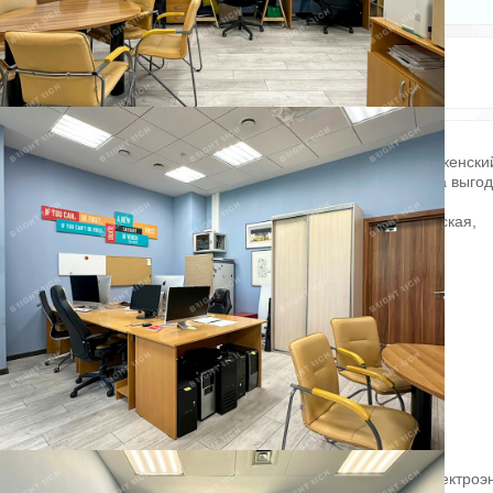
Электричество: есть
Состояние ремонта: Отличное
Отопление: есть
Этаж: 4
Интернет: есть
Этажей всего: 6
Снять, арендовать офисное помещение:
Офисное помещение 126.5 кв. м в бизнес-центре «Преображенски
Двор». Объект скоро освободится. Успейте забронировать на выго
условиях. Готовность ко въезду уточняется по запросу.
Район: Центральный. Ближайшие станции метро: Чернышевская,
Маяковская, Достоевская.
Характеристики:
- Класс: A;
- Арендопригодная площадь: 20100;
- Код налоговой: 41;
- Высота потолков: 2.7 м, 3.3 м;
- Наличие лифта: Есть;
- Кол-во мест подземного паркинга: 155;
- Интернет-провайдеры: Эр-Телеком (Дом. ru).
Арендная ставка: 2 500 руб. /кв. м в месяц.
Финансовые условия:
- В стоимость включено: OPEX, Коммунальные услуги, НДС;
- Оплачивается отдельно: Интернет, Телефония, Уборка, Электроэ