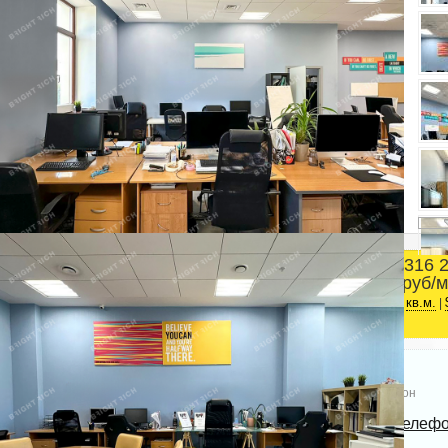
316 
Площадь
руб/м
Центральный район
2
126.5 м
ст.м. Чернышевская
кв.м.
|
Телефон
Bright Rich | CORFAC
Показать телеф
International