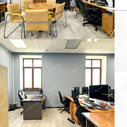
×
Заказать звонок продавца
аше имя:
онтактный телефон:
 объекта