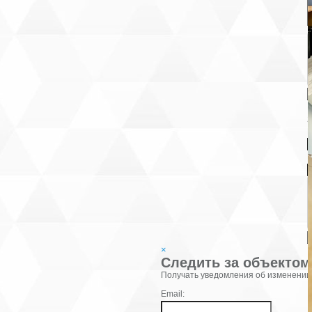
В
К
×
Следить за объектом
Фамилия:
Получать уведомления об изменении
Email: