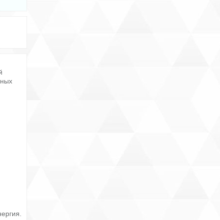
й
дных
нергия.