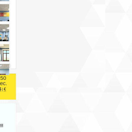
250
ес.
$
€
|
он