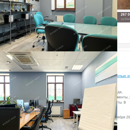
267 000
267 000
267 
2
2
2
116 м
116 м
116 м
руб/мес.
руб/мес.
руб/м
Показать похожие на eip.ru
Статьи
Итоги бизнес-завтрака «Апартаменты – альтернатива жилью 
инвестиционный продукт?» в Петербурге
Всего на рынке Петербурга по итогам первого полугодия 2022 года,
представлены 4,6 тыс. юнитов, из них 70% — сервисные апартаменты,
— рекреационные объекты и 5% — несервисные и элитные юниты. В
предложении стали лидировать рекреационные апартаменты.
Автор:
Редактор сайта
Дата:
2 сентября 20