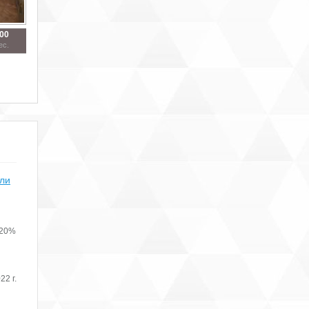
000
ес.
или
 20%
22 г.