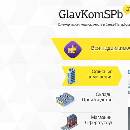
Вся недвижимос
Офисные
Г
помещения
I
Склады
Производство
Магазины
Сфера услуг