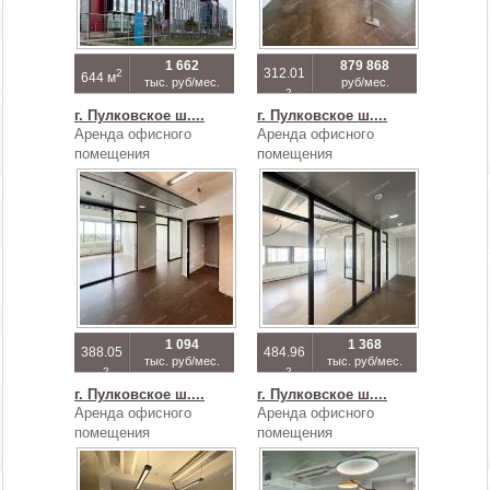
1 662
879 868
312.01
2
644 м
тыс. руб/мес.
руб/мес.
2
м
г. Пулковское ш....
г. Пулковское ш....
Аренда офисного
Аренда офисного
помещения
помещения
1 094
1 368
388.05
484.96
тыс. руб/мес.
тыс. руб/мес.
2
2
м
м
г. Пулковское ш....
г. Пулковское ш....
Аренда офисного
Аренда офисного
помещения
помещения