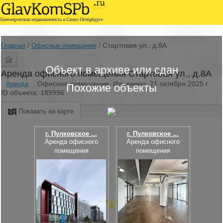
/
/
Стартовая ул., д.8А
Главная
Офисные помещения
Объект в архиве или сдан
Аренда офисного помещения Стартовая ул., д.8А
, Офисное помещение, Изменено: 21 октября 2025 г.
Аренда
Похожие объекты
ID объекта: 189996
Показать на карте
г. Пулковское ...
г. Пулковское ...
Аренда офисного
Аренда офисного
помещения
помещения