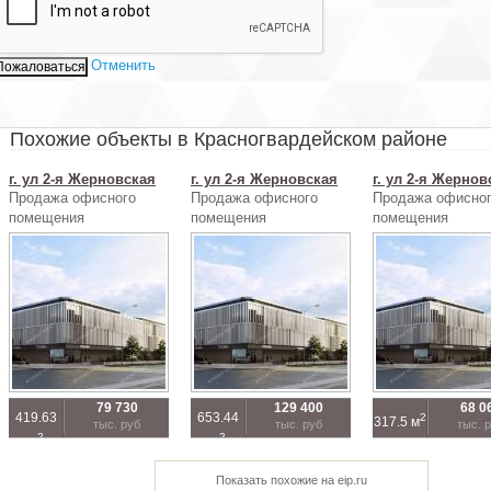
Отменить
Похожие объекты в Красногвардейском районе
г. ул 2-я Жерновская
г. ул 2-я Жерновская
г. ул 2-я Жернов
Продажа офисного
Продажа офисного
Продажа офисно
помещения
помещения
помещения
79 730
129 400
68 0
419.63
653.44
2
317.5 м
тыс. руб
тыс. руб
тыс. 
2
2
м
м
Показать похожие на eip.ru