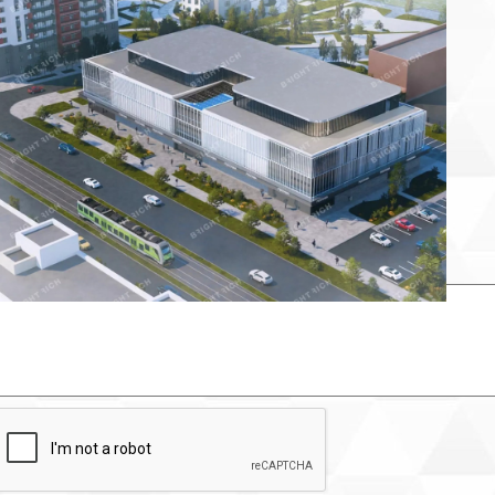
Продано
Несуществующий объект
Неверная цена
Неверный адрес
Не дозвониться
Другая причина
Связаться с продавцом
Следить за объектом
×
Связаться с продавцом
елефон: *
аш комментарий: