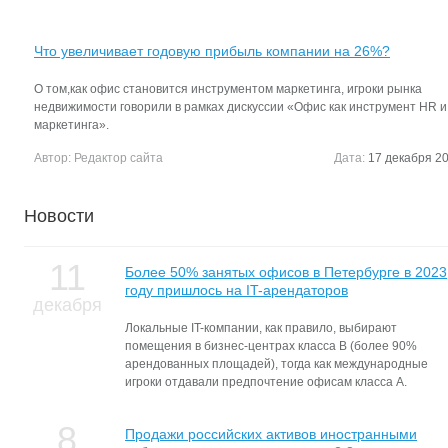
Что увеличивает годовую прибыль компании на 26%?
О том,как офис становится инструментом маркетинга, игроки рынка
недвижимости говорили в рамках дискуссии «Офис как инструмент HR и
маркетинга».
Автор:
Редактор сайта
Дата:
17 декабря 20
Новости
11
Более 50% занятых офисов в Петербурге в 2023
году пришлось на IT-арендаторов
декабря
Локальные IT-компании, как правило, выбирают
помещения в бизнес-центрах класса В (более 90%
арендованных площадей), тогда как международные
игроки отдавали предпочтение офисам класса А.
8
Продажи российских активов иностранными