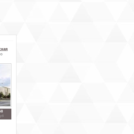
ская
го
68
руб