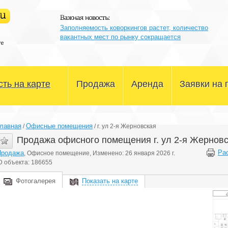
Заполняемость коворкингов растет, количество
вакантных мест по рынку сокращается
ть на карте
Продажа
Аренда
Заявки на 
Офисные помещения
Офисные помещения
лавная
Офисные помещения
/
/
г. ул 2-я Жерновская
Склады и производство
Склады и производство
Продажа офисного помещения г. ул 2-я Жернов
Ра
Продажа
, Офисное помещение, Изменено: 26 января 2026 г.
Магазины и сфера услуг
Магазины и сфера услуг
D объекта: 186655
Здания и участки
Здания и участки
Фотогалерея
Показать на карте
Другое
Другое