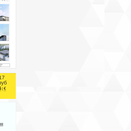
17
руб
$
€
|
он