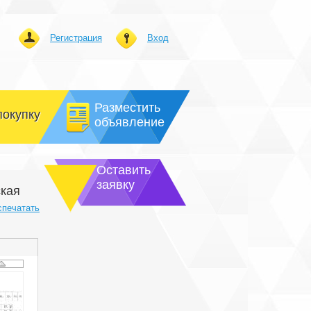
Регистрация
Вход
Разместить
покупку
объявление
Оставить
заявку
ская
спечатать