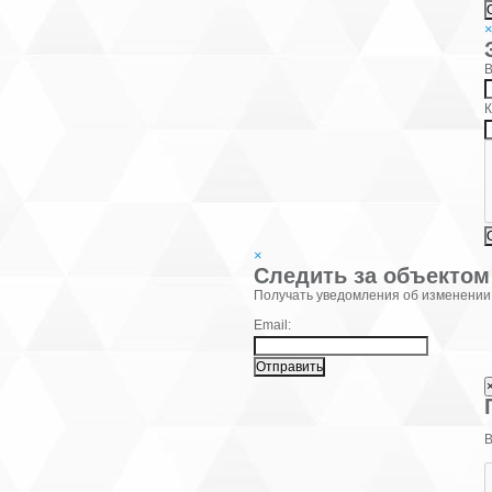
В
К
×
Следить за объектом
Фамилия:
Получать уведомления об изменении
Email:
В