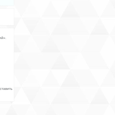
ий».
ставить