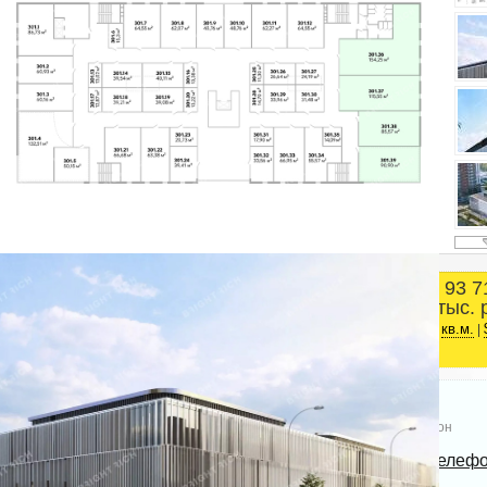
93 7
Площадь
тыс. 
Красногвардейский район
2
446.27 м
ст.м. Ладожская
кв.м.
|
Телефон
Bright Rich | CORFAC
Показать телеф
International