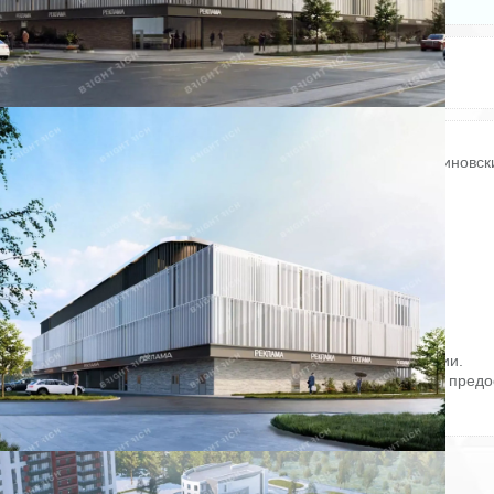
Электричество: есть
Этаж: 3
Отопление: есть
Этажей всего: 4
Состояние ремонта: Отличное
Купить офисное помещение:
Офисное помещение 446.3 кв. м в бизнес-центре «Smart Ириновск
Прямая продажа, без комиссии. Объект на стадии активного
строительства, готовность ко въезду уточняется по запросу.
Район: Красногвардейский.
Характеристики:
- Класс: A;
- Арендопригодная площадь: 5200;
- Высота потолков: 4 м, 5.1 м;
- Наличие лифта: Есть.
Стоимость: 93 716 700 руб.
Оформление сделки напрямую от собственника, без комиссии.
Готовы оперативно организовать просмотр в удобное время, предо
PDF-презентацию и план.
ID = c_1759468.
Пожаловаться на объявление