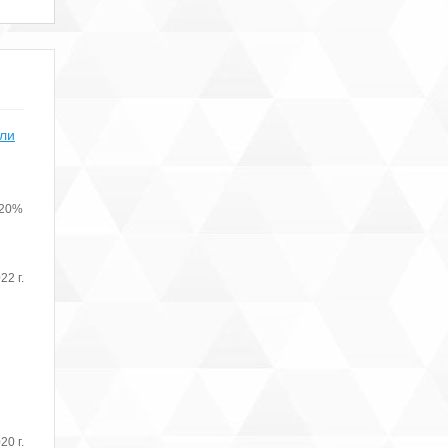
или
 20%
22 г.
20 г.