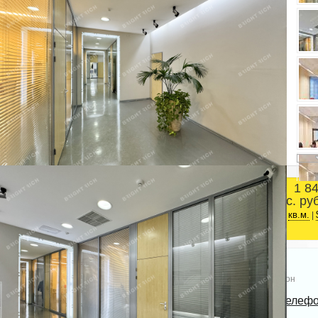
1 8
Площадь
тыс. ру
Красногвардейский район
2
1227.5 м
ст.м. Ладожская
кв.м.
|
Телефон
Bright Rich | CORFAC
Показать телеф
International