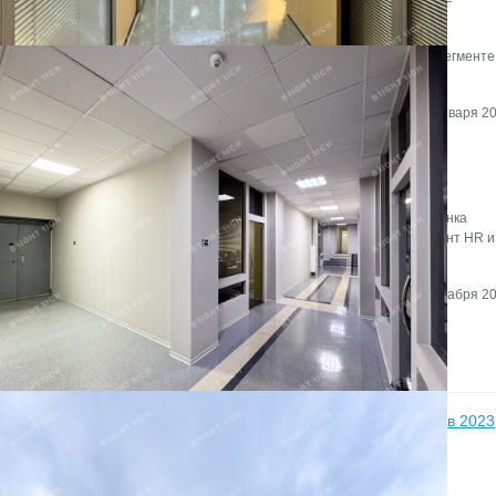
недвижимости
Эксперты Knight Frank St Petersburg подвели итоги 2019 года в сегменте
складской и индустриальной недвижимости.
Автор:
Мирзакаримова Камила
Дата:
28 января 20
Что увеличивает годовую прибыль компании на 26%?
О том,как офис становится инструментом маркетинга, игроки рынка
недвижимости говорили в рамках дискуссии «Офис как инструмент HR и
маркетинга».
Автор:
Редактор сайта
Дата:
17 декабря 20
Новости
11
Более 50% занятых офисов в Петербурге в 2023
году пришлось на IT-арендаторов
декабря
Локальные IT-компании, как правило, выбирают