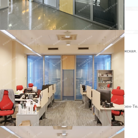
Электричество: есть
Состояние ремонта: Отличное
Отопление: есть
Этаж: 5
Интернет: есть
Этажей всего: 5
Снять, арендовать офисное помещение:
Офисное помещение 1 227.5 кв. м в бизнес-центре «Ланит».
Район: Красногвардейский. Ближайшие станции метро: Ладожская.
Характеристики:
- Класс: B;
- Реконструкция: Да;
- Арендопригодная площадь: 5200;
- Код налоговой: 06;
- Размер типового этажа: 1000;
- Высота потолков: 2.5 м, 3.5 м;
- Наличие лифта: Есть;
- Кол-во мест наземного паркинга: 100;
- Интернет-провайдеры: Мегафон, МТ-Телеком, ОБИТ, Северен-Те
Арендная ставка: 1 500 руб. /кв. м в месяц.
Финансовые условия:
- В стоимость включено: OPEX, Коммунальные услуги;
- Оплачивается отдельно: Интернет, Телефония, Уборка.
Без комиссии и скрытых платежей для арендатора.