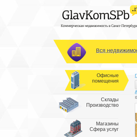
Вся недвижимос
Офисные
Г
помещения
I
Склады
Производство
Магазины
Сфера услуг