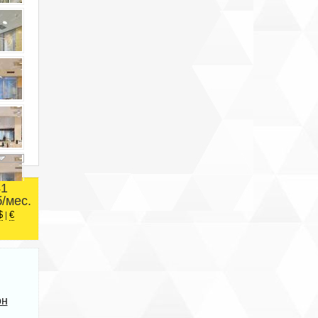
41
б/мес.
$
€
|
он