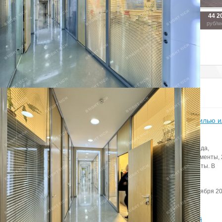
70 000
280 000
44 2
2
2
2
50 м
200 м
26 м
руб/мес.
руб/мес.
руб/м
Показать похожие на eip.ru
Статьи
Итоги бизнес-завтрака «Апартаменты – альтернатива жилью 
инвестиционный продукт?» в Петербурге
Всего на рынке Петербурга по итогам первого полугодия 2022 года,
представлены 4,6 тыс. юнитов, из них 70% — сервисные апартаменты,
— рекреационные объекты и 5% — несервисные и элитные юниты. В
предложении стали лидировать рекреационные апартаменты.
Автор:
Редактор сайта
Дата:
2 сентября 20
Итоги 2019 года в сегменте складской и индустриальной