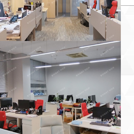
×
Заказать звонок продавца
аше имя:
онтактный телефон:
 объекта