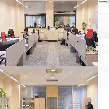
Готовы оперативно организовать просмотр в удобное время, предо
PDF-презентацию и план.
ID = c_1781873.
Пожаловаться на объявление
Продано
Несуществующий объект
Неверная цена
Неверный адрес
Не дозвониться
Другая причина
Связаться с продавцом
Следить за объектом
×
Связаться с продавцом
елефон: *
аш комментарий: