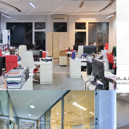
×
Пожаловаться на объявление
ы уверены, что хотите пожаловаться на объявление?
Отменить
Похожие объекты в Красногвардейском районе
Коммуны ул., д. 67АЕ
Коммуны ул., д. 67АЕ
Химиков ул., д. 
Аренда офисного
Аренда офисного
Аренда офисного
помещения
помещения
помещения