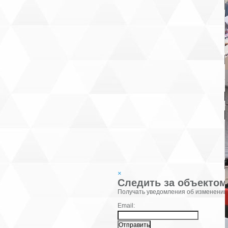
В
К
×
Следить за объектом
Фамилия:
Получать уведомления об изменении
Email: