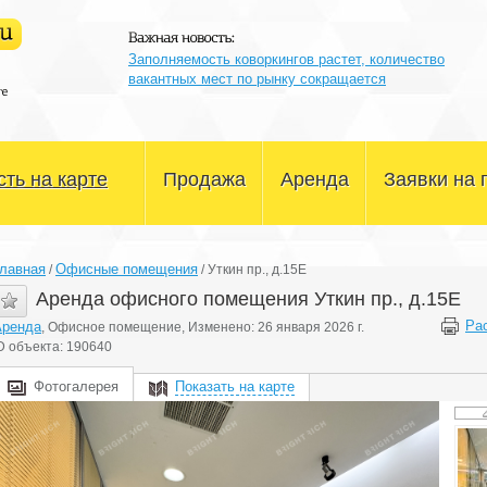
Заполняемость коворкингов растет, количество
вакантных мест по рынку сокращается
ть на карте
Продажа
Аренда
Заявки на 
Офисные помещения
Офисные помещения
лавная
Офисные помещения
/
/
Уткин пр., д.15Е
Склады и производство
Склады и производство
Аренда офисного помещения Уткин пр., д.15Е
Ра
Аренда
, Офисное помещение, Изменено: 26 января 2026 г.
Магазины и сфера услуг
Магазины и сфера услуг
D объекта: 190640
Здания и участки
Здания и участки
Фотогалерея
Показать на карте
Другое
Другое