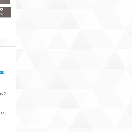
00
ес.
или
 20%
22 г.