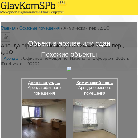
/
/
Химический пер., д.1О
Главная
Офисные помещения
Объект в архиве или сдан
Аренда офисного помещения Химический пер.,
д.1О
Похожие объекты
, Офисное помещение, Изменено: 1 февраля 2026 г.
Аренда
ID объекта: 190202
Двинская ул., ...
Химический пер...
Аренда офисного
Аренда офисного
помещения
помещения