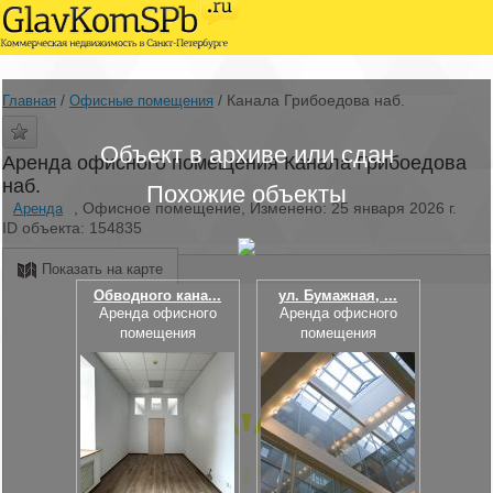
/
/
Канала Грибоедова наб.
Главная
Офисные помещения
Объект в архиве или сдан
Аренда офисного помещения Канала Грибоедова
наб.
Похожие объекты
, Офисное помещение, Изменено: 25 января 2026 г.
Аренда
ID объекта: 154835
Показать на карте
Обводного кана...
ул. Бумажная, ...
Аренда офисного
Аренда офисного
помещения
помещения