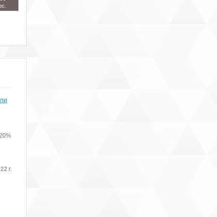
ес.
или
 20%
22 г.