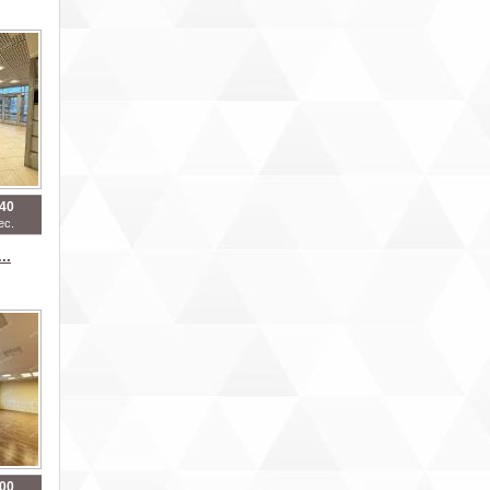
640
ес.
..
200