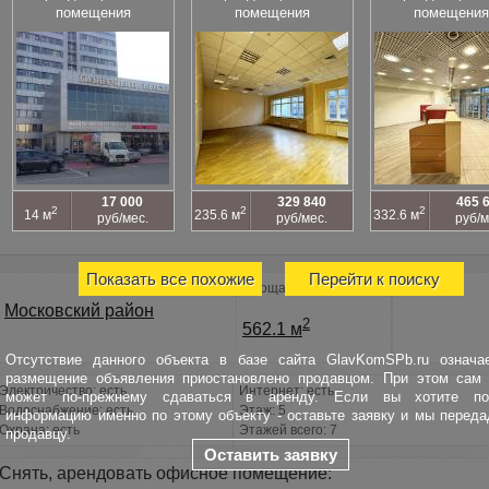
помещения
помещения
помещения
17 000
329 840
465 
2
2
2
14 м
235.6 м
332.6 м
руб/мес.
руб/мес.
руб/м
Показать все похожие
Перейти к поиску
Площадь
Московский район
2
562.1 м
Отсутствие данного объекта в базе сайта GlavKomSPb.ru означае
размещение объявления приостановлено продавцом. При этом сам 
Электричество: есть
Интернет: есть
может по-прежнему сдаваться в аренду. Если вы хотите по
Водоснабжение: есть
Этаж: 5
информацию именно по этому объекту - оставьте заявку и мы перед
Охрана: есть
Этажей всего: 7
продавцу.
Оставить заявку
Снять, арендовать офисное помещение: