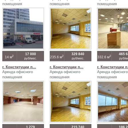
помещения
помещения
помещения
17 000
329 840
465 
2
2
2
14 м
235.6 м
332.6 м
руб/мес.
руб/мес.
руб/м
г. Конституции п...
г. Конституции п...
г. Конституции п.
Аренда офисного
Аренда офисного
Аренда офисного
помещения
помещения
помещения
1 279
215 740
186 