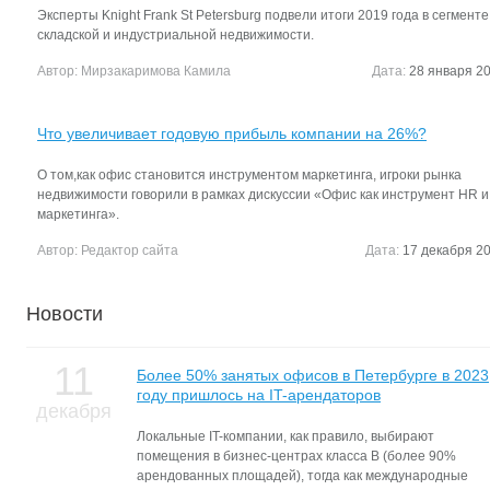
Эксперты Knight Frank St Petersburg подвели итоги 2019 года в сегменте
складской и индустриальной недвижимости.
Автор:
Мирзакаримова Камила
Дата:
28 января 20
Что увеличивает годовую прибыль компании на 26%?
О том,как офис становится инструментом маркетинга, игроки рынка
недвижимости говорили в рамках дискуссии «Офис как инструмент HR и
маркетинга».
Автор:
Редактор сайта
Дата:
17 декабря 20
Новости
11
Более 50% занятых офисов в Петербурге в 2023
году пришлось на IT-арендаторов
декабря
Локальные IT-компании, как правило, выбирают
помещения в бизнес-центрах класса В (более 90%
арендованных площадей), тогда как международные