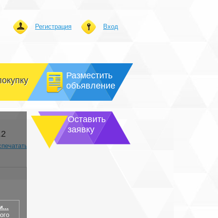
Регистрация
Вход
Разместить
покупку
объявление
Оставить
заявку
.2
спечатать
...
ого