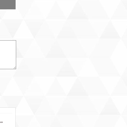
р «К-2»
дения
слуги
ренды
и
офиса.
..