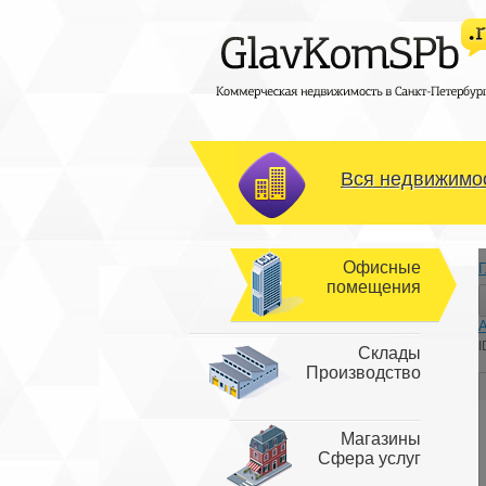
Вся недвижимос
Офисные
Г
помещения
I
Склады
Производство
Магазины
Сфера услуг