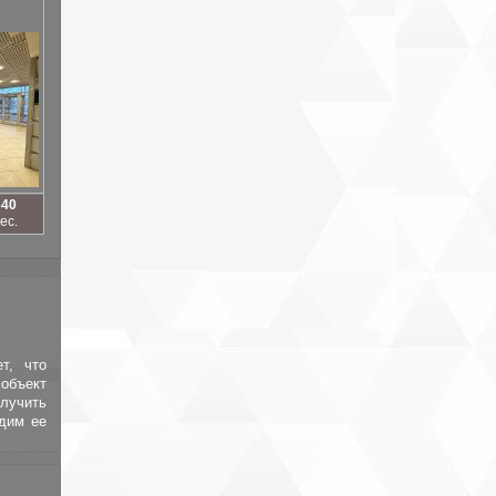
640
ес.
т, что
объект
лучить
адим ее