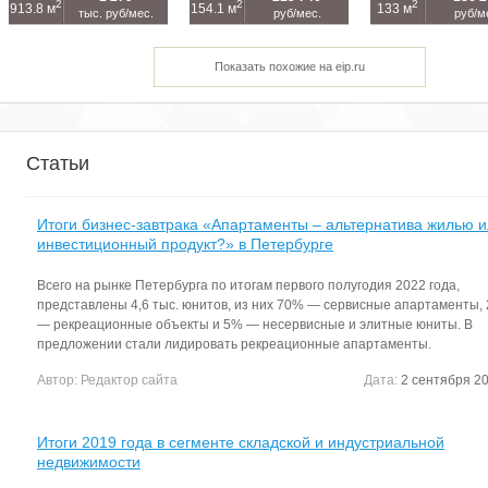
2
2
2
913.8 м
154.1 м
133 м
тыс. руб/мес.
руб/мес.
руб/м
Показать похожие на eip.ru
Статьи
Итоги бизнес-завтрака «Апартаменты – альтернатива жилью 
инвестиционный продукт?» в Петербурге
Всего на рынке Петербурга по итогам первого полугодия 2022 года,
представлены 4,6 тыс. юнитов, из них 70% — сервисные апартаменты,
— рекреационные объекты и 5% — несервисные и элитные юниты. В
предложении стали лидировать рекреационные апартаменты.
Автор:
Редактор сайта
Дата:
2 сентября 20
Итоги 2019 года в сегменте складской и индустриальной
недвижимости