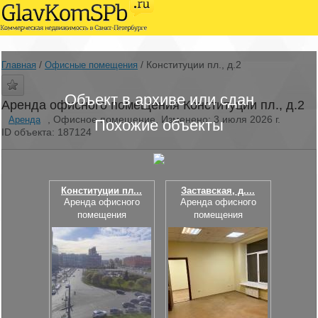
/
/
Конституции пл., д.2
Главная
Офисные помещения
Объект в архиве или сдан
Аренда офисного помещения Конституции пл., д.2
, Офисное помещение, Изменено: 3 июля 2026 г.
Аренда
Похожие объекты
ID объекта: 187124
Конституции пл...
Заставская, д....
Аренда офисного
Аренда офисного
помещения
помещения