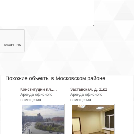
Характеристики:
Центр открыт: круглосуточно
Предоплата: 11 месяцев, предоплата первого и последнего
месяца
Автопарковка: На территории БЦ
Этаж: подвал
Интернет: Чайка телеком Петербург
Оплата: Работаем с НДС
Пропускной режим: Для арендаторов по документу, для
клиентов по документу
Включено в стоимость:
Помещение: светлое с окном, с интернетом
Для организации просмотра помещений, а также для получения
консультации по условиям аренды, позвоните нам. Для вас наши
услуги абсолютно БЕСПЛАТНЫ, их оплачивают бизнес-центры.
Похожие объекты в Московском районе
Договор аренды вы заключаете напрямую с собственником. Без
скрытых комиссий и платежей.
Конституции пл.,...
Заставская, д. 11к1
Обратите внимание, на фото показан пример возможной
Аренда офисного
Аренда офисного
отделки офиса.
помещения
помещения