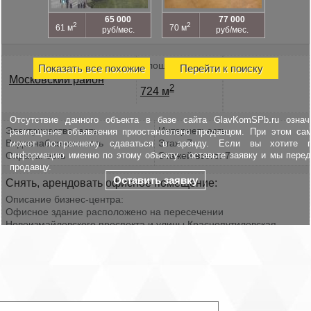
65 000
77 000
2
2
61 м
70 м
руб/мес.
руб/мес.
Площадь
Показать все похожие
Перейти к поиску
Московский район
2
724 м
Отсутствие данного объекта в базе сайта GlavKomSPb.ru означ
Электричество: есть
Интернет: есть
размещение объявления приостановлено продавцом. При этом са
Водоснабжение: есть
Этаж: 7
может по-прежнему сдаваться в аренду. Если вы хотите п
информацию именно по этому объекту - оставьте заявку и мы пере
Охрана: есть
Этажей всего: 7
продавцу.
Оставить заявку
Снять, арендовать офисное помещение:
Описание бизнес-центра:
Офисное здание расположено на пересечении
Новоизмайловского проспекта и улицы Краснопутиловская.
Семиэтажный деловой центр «К-2» оснащен новейшим
оборудованием и всеми необходимыми для ведения бизнеса
средствами коммуникации: телефонная линия, оптико-
волоконные коммуникации и высокоскоростной интернет.
Развитая инфраструктура включает в себя кафе для
сотрудников, ресторан, бар, фитнес-центр, бассейн и бильярд.