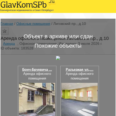
/
/
Лиговский пр., д.10
Главная
Офисные помещения
Объект в архиве или сдан
Аренда офисного помещения Лиговский пр., д.10
, Офисное помещение, Изменено: 3 июля 2026 г.
Аренда
Похожие объекты
ID объекта: 183528
Бонч-Бруевича ...
Разъезжая ул.,...
Аренда офисного
Аренда офисного
помещения
помещения