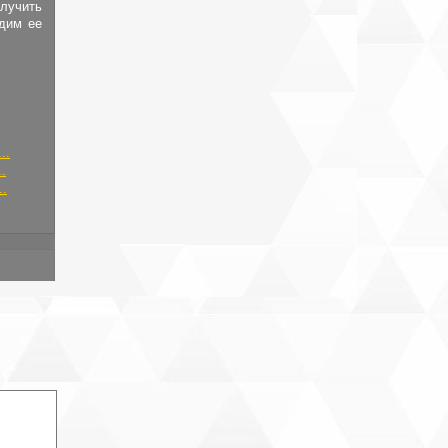
лучить
адим ее
..
.
..