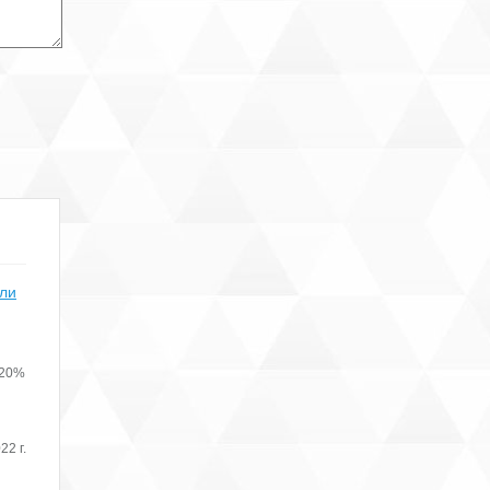
сится к
ожены
ции, а
-центр
аботает
ть
яца
или
 20%
слуги
ренды
22 г.
и
офиса.