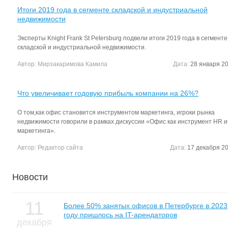
Итоги 2019 года в сегменте складской и индустриальной
недвижимости
Эксперты Knight Frank St Petersburg подвели итоги 2019 года в сегменте
складской и индустриальной недвижимости.
Автор:
Мирзакаримова Камила
Дата:
28 января 20
Что увеличивает годовую прибыль компании на 26%?
О том,как офис становится инструментом маркетинга, игроки рынка
недвижимости говорили в рамках дискуссии «Офис как инструмент HR и
маркетинга».
Автор:
Редактор сайта
Дата:
17 декабря 20
Новости
11
Более 50% занятых офисов в Петербурге в 2023
году пришлось на IT-арендаторов
декабря