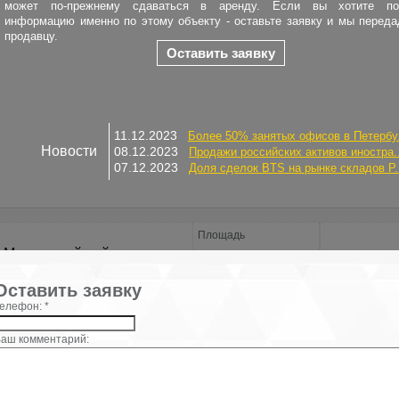
может по-прежнему сдаваться в аренду. Если вы хотите по
информацию именно по этому объекту - оставьте заявку и мы перед
продавцу.
Оставить заявку
11.12.2023
Более 50% занятых офисов в Петербу.
Новости
08.12.2023
Продажи российских активов иностра..
07.12.2023
Доля сделок BTS на рынке складов Р.
Площадь
Московский район
2
35.8 м
ст.м. Московские ворота
×
Оставить заявку
елефон: *
Электричество: есть
Интернет: есть
аш комментарий:
Водоснабжение: есть
Этаж: 2
Охрана: есть
Этажей всего: 2
Снять, арендовать офисное помещение: