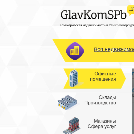
Вся недвижимос
Офисные
Г
помещения
I
Склады
Производство
Магазины
Сфера услуг