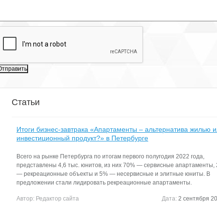
Описание бизнес-центра:
Московский район, в котором находится бизнес-центр «Мост», отно
промышленно развитым районам Санкт-Петербурга, здесь распол
крупные и средние промышленные предприятия, научные организа
так же объекты потребительского рынка. Есть возможность выбора
поставщика услуг доступа к телекоммуникационным сетям - бизнес
«Мост» сотрудничает с несколькими провайдерами. Собственник р
по упрощенной системе налогообложения, поэтому НДС в стоимос
аренды не включена.
Характеристики:
Время работы: 8.00. 20.00, кроме выходных
Статьи
Срок договора: 11 месяцев, предоплата первого и последнего мес
Стоянка: На территории БЦ
Расположение: 2 этаж
Итоги бизнес-завтрака «Апартаменты – альтернатива жилью 
Интернет предоставляет: Смарт-телеком, Сити-телеком
инвестиционный продукт?» в Петербурге
Налогообложение: Работаем по упрощенке
Вход: Для арендаторов по документу
В аренду включено:
Всего на рынке Петербурга по итогам первого полугодия 2022 года,
Помещение: с окном, без мебели
представлены 4,6 тыс. юнитов, из них 70% — сервисные апартаменты,
Для организации просмотра помещений, а также для получения
— рекреационные объекты и 5% — несервисные и элитные юниты. В
консультации по условиям аренды, позвоните нам. Для вас наши у
предложении стали лидировать рекреационные апартаменты.
абсолютно БЕСПЛАТНЫ, их оплачивают бизнес-центры. Договор а
Автор:
Редактор сайта
Дата:
2 сентября 20
вы заключаете напрямую с собственником. Без скрытых комиссий 
платежей.
Обратите внимание, на фото показан пример возможной отделки 