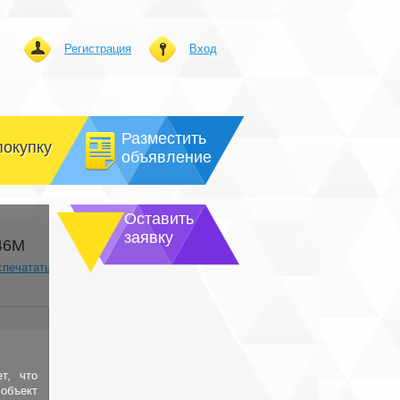
Регистрация
Вход
Разместить
покупку
объявление
Оставить
заявку
46М
спечатать
т, что
объект