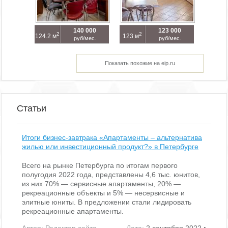
140 000
123 000
2
2
124.2 м
123 м
руб/мес.
руб/мес.
Показать похожие на eip.ru
Статьи
Итоги бизнес-завтрака «Апартаменты – альтернатива
жилью или инвестиционный продукт?» в Петербурге
Всего на рынке Петербурга по итогам первого
полугодия 2022 года, представлены 4,6 тыс. юнитов,
из них 70% — сервисные апартаменты, 20% —
рекреационные объекты и 5% — несервисные и
элитные юниты. В предложении стали лидировать
рекреационные апартаменты.
Автор:
Редактор сайта
Дата:
2 сентября 2022 г.