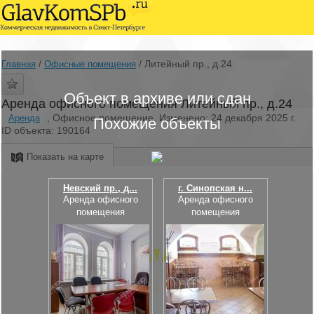
/
/
Литейный пр., д.24
Главная
Офисные помещения
Объект в архиве или сдан
Аренда офисного помещения Литейный пр., д.24
, Офисное помещение, Изменено: 24 декабря 2025 г.
Аренда
Похожие объекты
ID объекта: 190164
Показать на карте
Невский пр., д...
г. Синопская н...
Аренда офисного
Аренда офисного
помещения
помещения