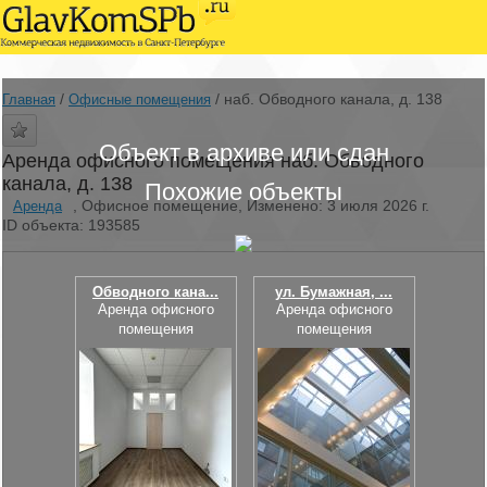
/
/
наб. Обводного канала, д. 138
Главная
Офисные помещения
Объект в архиве или сдан
Аренда офисного помещения наб. Обводного
канала, д. 138
Похожие объекты
, Офисное помещение, Изменено: 3 июля 2026 г.
Аренда
ID объекта: 193585
Обводного кана...
ул. Бумажная, ...
Аренда офисного
Аренда офисного
помещения
помещения