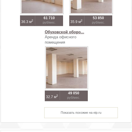
61 710
53 850
2
2
36.3 м
35.9 м
руб/мес.
руб/мес.
Обуховской оборо...
Аренда офисного
помещения
49 050
2
32.7 м
руб/мес.
Показать похожие на eip.ru