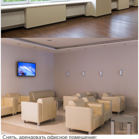
88 230
Площадь
руб/мес.
Невский район
2
51.9 м
ст.м. Пролетарская
кв.м.
$
€
|
|
Телефон
Показать телефон
Биз-Цен
Электричество: есть
Интернет: есть
Водоснабжение: есть
Этаж: 3
Охрана: есть
Этажей всего: 8
Снять, арендовать офисное помещение: