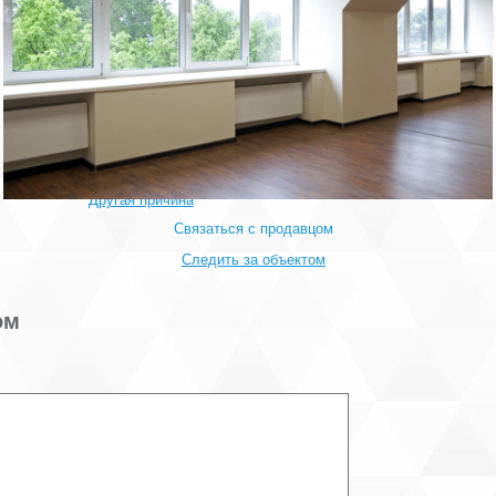
Обратите внимание, на фото показан пример возможной
отделки офиса.
Пожаловаться на объявление
Продано
Несуществующий объект
Неверная цена
Неверный адрес
Не дозвониться
Другая причина
Связаться с продавцом
Следить за объектом
ом