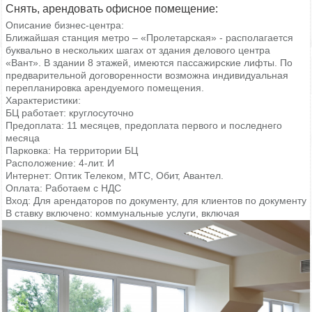
Снять, арендовать офисное помещение:
Описание бизнес-центра:
Ближайшая станция метро – «Пролетарская» - располагается
буквально в нескольких шагах от здания делового центра
«Вант». В здании 8 этажей, имеются пассажирские лифты. По
предварительной договоренности возможна индивидуальная
перепланировка арендуемого помещения.
Характеристики:
БЦ работает: круглосуточно
Предоплата: 11 месяцев, предоплата первого и последнего
месяца
Парковка: На территории БЦ
Расположение: 4-лит. И
Интернет: Оптик Телеком, МТС, Обит, Авантел.
Оплата: Работаем с НДС
Вход: Для арендаторов по документу, для клиентов по документу
В ставку включено: коммунальные услуги, включая
электроэнергию; уборка офисов
Помещение: светлое помещение, без мебели
Для организации просмотра помещений, а также для получения
консультации по условиям аренды, позвоните нам. Для вас наши
услуги абсолютно БЕСПЛАТНЫ, их оплачивают бизнес-центры.
Договор аренды вы заключаете напрямую с собственником. Без
скрытых комиссий и платежей.