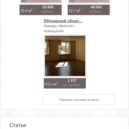
53 850
49 050
2
2
35.9 м
32.7 м
руб/мес.
руб/мес.
Обуховской оборо...
Аренда офисного
помещения
1 237
2
773.2 м
тыс. руб/мес.
Показать похожие на eip.ru
Статьи