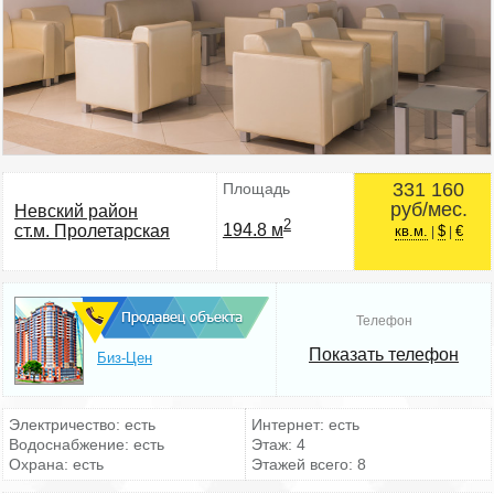
331 160
Площадь
руб/мес.
Невский район
2
194.8 м
ст.м. Пролетарская
кв.м.
$
€
|
|
Телефон
Показать телефон
Биз-Цен
Электричество: есть
Интернет: есть
Водоснабжение: есть
Этаж: 4
Охрана: есть
Этажей всего: 8