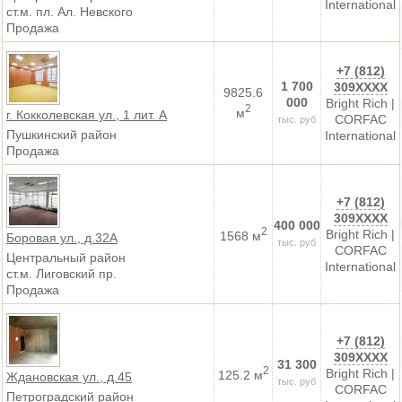
International
ст.м. пл. Ал. Невского
Продажа
+7 (812)
1 700
309XXXX
9825.6
000
Bright Rich |
2
м
г. Кокколевская ул., 1 лит. А
CORFAC
тыс. руб
Пушкинский район
International
Продажа
+7 (812)
309XXXX
400 000
2
Bright Rich |
1568 м
Боровая ул., д.32А
тыс. руб
CORFAC
Центральный район
International
ст.м. Лиговский пр.
Продажа
+7 (812)
309XXXX
31 300
2
Bright Rich |
125.2 м
Ждановская ул., д.45
тыс. руб
CORFAC
Петроградский район