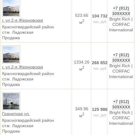
+7 (812)
309XXXX
523.66
104 732
Bright Rich |
г. ул 2-я Жерновская
2
м
тыс. руб
CORFAC
Красногвардейский район
International
ст.м. Ладожская
Продажа
+7 (812)
309XXXX
1334.26
266 852
Bright Rich |
г. ул 2-я Жерновская
2
м
тыс. руб
CORFAC
Красногвардейский район
International
ст.м. Ладожская
Продажа
+7 (812)
309XXXX
349.96
125 986
Bright Rich |
Гранитная ул.
2
м
тыс. руб
CORFAC
Красногвардейский район
International
ст.м. Ладожская
Продажа