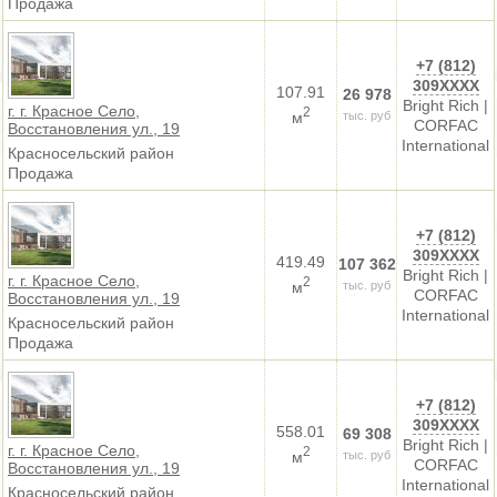
Продажа
+7 (812)
309XXXX
107.91
26 978
Bright Rich |
г. г. Красное Село,
2
м
тыс. руб
CORFAC
Восстановления ул., 19
International
Красносельский район
Продажа
+7 (812)
309XXXX
419.49
107 362
Bright Rich |
г. г. Красное Село,
2
м
тыс. руб
CORFAC
Восстановления ул., 19
International
Красносельский район
Продажа
+7 (812)
309XXXX
558.01
69 308
Bright Rich |
г. г. Красное Село,
2
м
тыс. руб
CORFAC
Восстановления ул., 19
International
Красносельский район