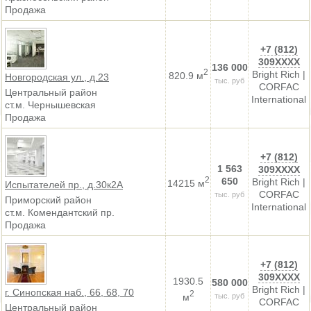
Продажа
+7 (812)
309XXXX
136 000
2
Bright Rich |
820.9 м
Новгородская ул., д.23
тыс. руб
CORFAC
Центральный район
International
ст.м. Чернышевская
Продажа
+7 (812)
1 563
309XXXX
2
650
Bright Rich |
14215 м
Испытателей пр., д.30к2А
CORFAC
тыс. руб
Приморский район
International
ст.м. Комендантский пр.
Продажа
+7 (812)
309XXXX
1930.5
580 000
Bright Rich |
г. Синопская наб., 66, 68, 70
2
м
тыс. руб
CORFAC
Центральный район