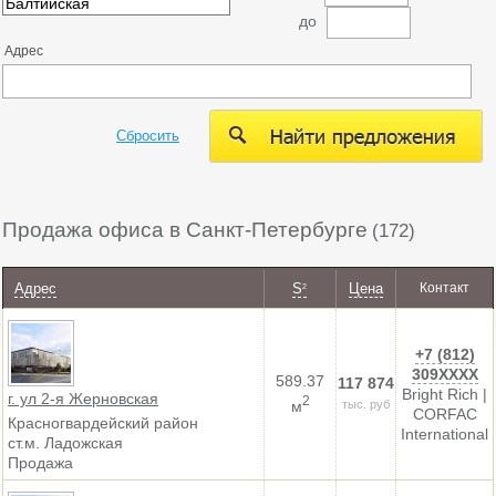
до
Адрес
Сбросить
Продажа офиса в Санкт-Петербурге
(172)
Адрес
S
Цена
Контакт
2
+7 (812)
309XXXX
589.37
117 874
Bright Rich |
г. ул 2-я Жерновская
2
м
тыс. руб
CORFAC
Красногвардейский район
International
ст.м. Ладожская
Продажа