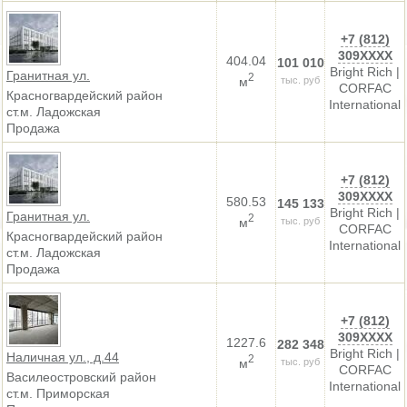
+7 (812)
309XXXX
404.04
101 010
Bright Rich |
Гранитная ул.
2
м
тыс. руб
CORFAC
Красногвардейский район
International
ст.м. Ладожская
Продажа
+7 (812)
309XXXX
580.53
145 133
Bright Rich |
Гранитная ул.
2
м
тыс. руб
CORFAC
Красногвардейский район
International
ст.м. Ладожская
Продажа
+7 (812)
309XXXX
1227.6
282 348
Bright Rich |
Наличная ул., д.44
2
м
тыс. руб
CORFAC
Василеостровский район
International
ст.м. Приморская