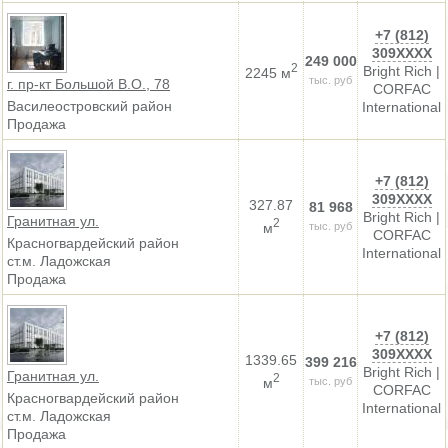
+7 (812)
309XXXX
249 000
2
Bright Rich |
2245 м
тыс. руб
г. пр-кт Большой В.О., 78
CORFAC
Василеостровский район
International
Продажа
+7 (812)
309XXXX
327.87
81 968
Bright Rich |
Гранитная ул.
2
м
тыс. руб
CORFAC
Красногвардейский район
International
ст.м. Ладожская
Продажа
+7 (812)
309XXXX
1339.65
399 216
Bright Rich |
Гранитная ул.
2
м
тыс. руб
CORFAC
Красногвардейский район
International
ст.м. Ладожская
Продажа