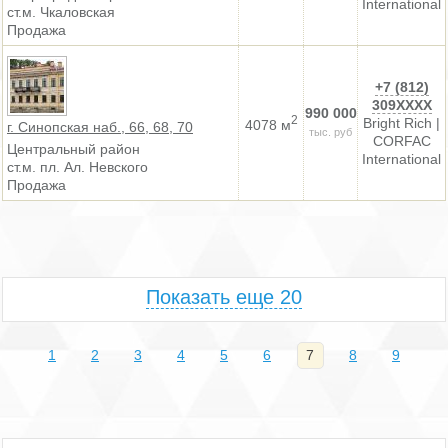
International
ст.м. Чкаловская
Продажа
+7 (812)
309XXXX
990 000
2
Bright Rich |
4078 м
г. Синопская наб., 66, 68, 70
тыс. руб
CORFAC
Центральный район
International
ст.м. пл. Ал. Невского
Продажа
Показать еще 20
1
2
3
4
5
6
7
8
9