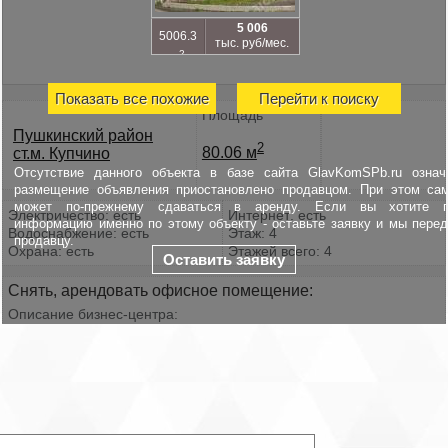
5 006
5006.3
тыс. руб/мес.
2
м
Показать все похожие
Перейти к поиску
Площадь
Пушкинский район
2
80.06 м
ст.м. Купчино
Отсутствие данного объекта в базе сайта GlavKomSPb.ru означ
размещение объявления приостановлено продавцом. При этом са
может по-прежнему сдаваться в аренду. Если вы хотите п
Электричество: есть
Интернет: есть
информацию именно по этому объекту - оставьте заявку и мы пере
Водоснабжение: есть
Этаж: 4
продавцу.
Охрана: есть
Этажей всего: 4
Оставить заявку
Снять, арендовать офисное помещение:
Описание бизнес-центра:
Хорошее транспортное сообщение – рядом Московское шоссе,
Ленсоветовская дорога. Телекоммуникационные провайдеры –
Смарт Телеком и Авантел. НДС включен в цену аренды,
коммунальные платежи – отдельно.
Характеристики:
БЦ работает: круглосуточно
Условия договора: 11 месяцев, предоплата первого и