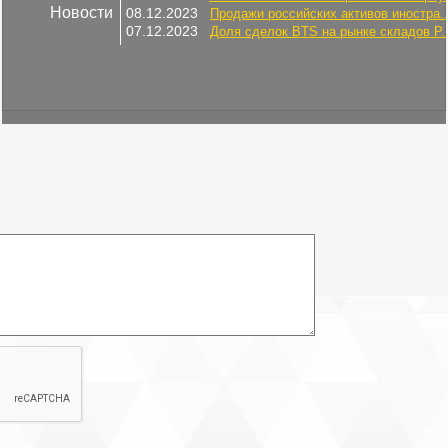
Новости
08.12.2023
Продажи российских активов иностра..
07.12.2023
Доля сделок BTS на рынке складов Р..
Площадь
Адмиралтейский
2
96.2 м
район
ст.м. Садовая
Этаж: 2
Этажей всего: 1
Купить офисное помещение:
Код лота: 62C46C9-4001-6232-1. Реализуется на торгах.
Помещение свободного назначения в Адмиралтейском районе
на проспекте Римского-Корсакова Общая площадь: 96.2 кв. м
Собственность. Продается помещение свободного назначения,
расположенное на первой линии домов по проспекту Римского-
Корсакова в 3-этажном многоквартирном доме 1836 года
постройки. Пешеходный и автомобильный трафики по проспекту