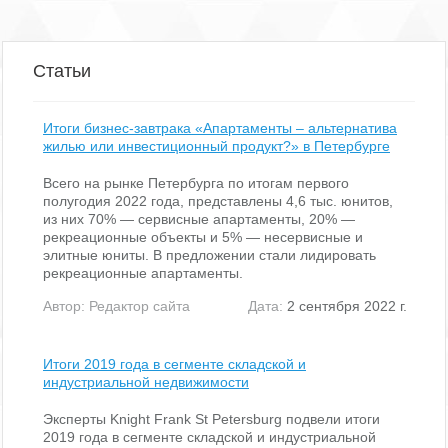
Римского-Корсакова высокие. Доступ в помещение
осуществляется через отдельный вход со двора. Подъезд к
помещению свободный. Парковка свободная, осуществляется
на близлежащих улицах и внутриквартальных подъездах.
Статьи
Окружение помещения составляет жилая застройка с
включением коммерческих объектов. Технические
характеристики: Из инженерных коммуникаций в помещении
присутствует: электроснабжение, канализация, водоснабжение,
Итоги бизнес-завтрака «Апартаменты – альтернатива
теплоснабжение. В помещении проходят транзитные трубы.
жилью или инвестиционный продукт?» в Петербурге
Текущее использование: не используется Состояние:
удовлетворительное Кадастровый номер: 78: 32: 0001238: 2263
Всего на рынке Петербурга по итогам первого
Этаж: подвал (заглубление 0.83 м) Высота пол потолок: 2.25 м
полугодия 2022 года, представлены 4,6 тыс. юнитов,
Входы: 1 отдельный со двора Окна: есть Транспортная
из них 70% — сервисные апартаменты, 20% —
доступность: Станция метро «Садовая» - 740 м Ближайшая
рекреационные объекты и 5% — несервисные и
остановка общественного транспорта 200 м (3 минуты пешком)
элитные юниты. В предложении стали лидировать
Оптимальное использование помещения: в качестве
рекреационные апартаменты.
помещения свободного назначения
Автор:
Редактор сайта
Дата:
2 сентября 2022 г.
https: //catalog. lot-online. ru/index. php. dispatch=products.
view&product_id=850885.
Итоги 2019 года в сегменте складской и
индустриальной недвижимости
Эксперты Knight Frank St Petersburg подвели итоги
2019 года в сегменте складской и индустриальной