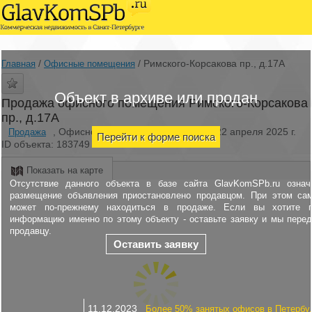
/
/
Римского-Корсакова пр., д.17А
Главная
Офисные помещения
Объект в архиве или продан
Продажа офисного помещения Римского-Корсакова
пр., д.17А
, Офисное помещение, Изменено: 22 апреля 2025 г.
Продажа
Перейти к форме поиска
ID объекта: 183749
Показать на карте
Отсутствие данного объекта в базе сайта GlavKomSPb.ru означ
размещение объявления приостановлено продавцом. При этом са
может по-прежнему находиться в продаже. Если вы хотите п
информацию именно по этому объекту - оставьте заявку и мы пере
продавцу.
Оставить заявку
11.12.2023
Более 50% занятых офисов в Петербу.