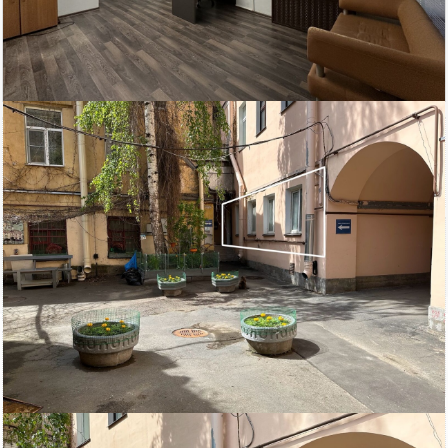
80 000
Площадь
руб/мес.
Центральный район
2
60.6 м
ст.м. Чернышевская
кв.м.
$
€
|
|
Адвекс
Электричество: есть
Этаж: 1
Отопление: есть
Этажей всего: 3
Канализация: есть
Снять, арендовать офисное помещение:
ID: 831871