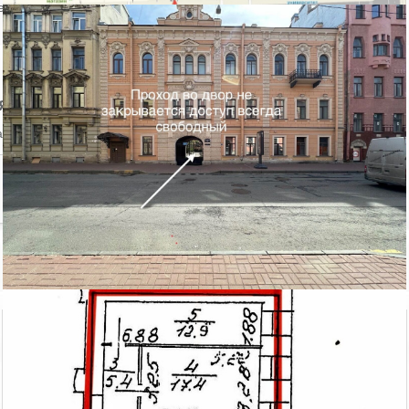
ении объекта
явление
аться на объявление?
Похожие объекты в Центральном районе
Обводного канала...
Обуховской Оборо...
Аренда офисного
Аренда офисного
помещения
помещения