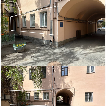
Сдаётся в аренду нежилое помещение. Состояние хорошее, с
ремонтом.
Во дворе есть стоянка для автомобилей (есть пульт от ворот).
Проход во двор для пешеходов не закрывается.
Рядом метро Чернышевская (пешком до метро 14 минут).
Прямая аренда от собственника, без комиссии.
Возможны арендные каникулы.
Звоните, с радостью отвечу на все ваши вопросы.
Пожаловаться на объявление
Продано
Несуществующий объект
Неверная цена
Неверный адрес
Не дозвониться
Другая причина
Связаться с продавцом
Следить за объектом
ом