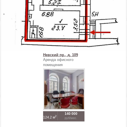
105 000
26 000
2
2
80 м
17.2 м
руб/мес.
руб/мес.
Невский пр., д. 109
Аренда офисного
помещения
140 000
2
124.2 м
руб/мес.