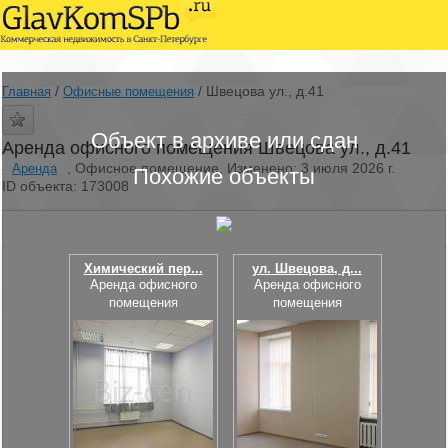
/
/
Швецова ул., д.41
Главная
Офисные помещения
Объект в архиве или сдан
Аренда офисного помещения Швецова ул., д.41
, Офисное помещение, Изменено: 3 июля 2026 г.
Аренда
Похожие объекты
ID объекта: 173008
Химический пер...
ул. Швецова, д...
Аренда офисного
Аренда офисного
помещения
помещения