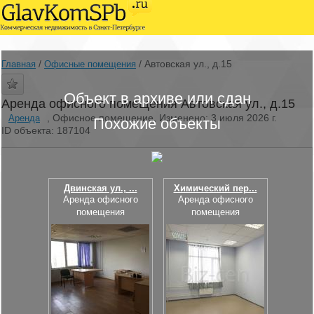
/
/
Автовская ул., д.15
Главная
Офисные помещения
Объект в архиве или сдан
Аренда офисного помещения Автовская ул., д.15
, Офисное помещение, Изменено: 3 июля 2026 г.
Аренда
Похожие объекты
ID объекта: 187104
Двинская ул., ...
Химический пер...
Аренда офисного
Аренда офисного
помещения
помещения